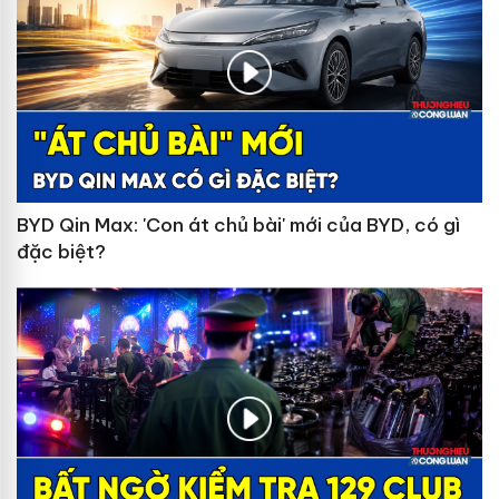
BYD Qin Max: 'Con át chủ bài' mới của BYD, có gì
đặc biệt?