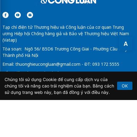
Tạp chí điện tử Thương hiệu và Công luận của cơ quan Trung
ương Hiệp hội Chống hàng giả và Bảo vệ Thương hiệu Việt Nam
(Vatap)
A
Tòa soạn: Ngõ 56/ B5D6 Trương Công Giai - Phường Cầu Giấy -
Thành phố Hà Nội
Email:
thuonghieucongluan@gmail.com
- ĐT: 093 172 5555
Tổng Biên Tập: Vũ Đức Thuận
Chúng tôi sử dụng Cookie để cung cấp dịch vụ của
Giấy phép hoạt động báo chí điện tử số 64/GP-BTTTT do Bộ
chúng tôi và nâng cao trải nghiệm của bạn. Bằng cách
OK
Thông tin và Truyền thông cấp ngày 21/2/2020.
sử dụng trang web này, bạn đã đồng ý với điều này.
Copyright © 2026
TẠP CHÍ THƯƠNG HIỆU & CÔNG
LUẬN
. All Rights Reserved.
Bản quyền thuộc Tạp chí Thương hiệu và Công luận. Cấm