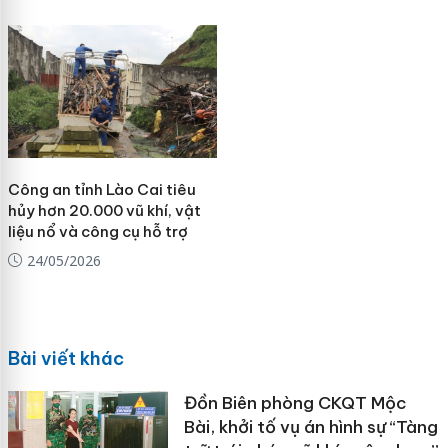
Công an tỉnh Lào Cai tiêu
hủy hơn 20.000 vũ khí, vật
liệu nổ và công cụ hỗ trợ
24/05/2026
Bài viết khác
Đồn Biên phòng CKQT Mộc
Bài, khởi tố vụ án hình sự “Tàng