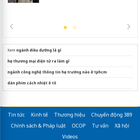
Xem
ngành điều dưỡng là gì
học thương mại điện tử ra làm gì
ngành công nghệ thông tin học trường nào ở tphcm
dán phim cách nhiệt ô tô
Du học đại học Đức
Tháp giải nhiệt tại Hà Nội
Tin tức
Kinh tế
Thương hiệu
Chuyển động 389
Du học Mỹ
Chính sách & Pháp luật
OCOP
Tư vấn
Xã hội
Các
mẫu đồng phục quản lý nhà hàng
đẹp 2026
Videos
Sửa máy rửa bát bosch