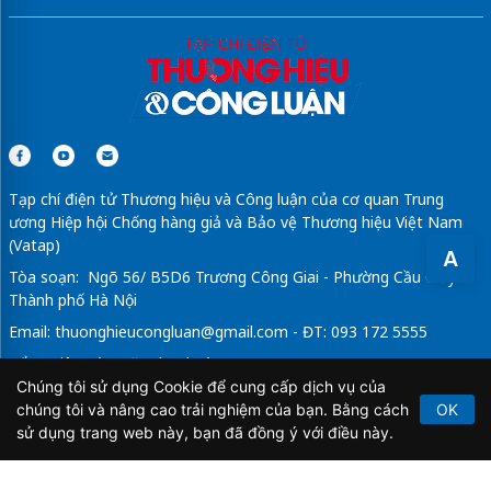
Tạp chí điện tử Thương hiệu và Công luận của cơ quan Trung
ương Hiệp hội Chống hàng giả và Bảo vệ Thương hiệu Việt Nam
(Vatap)
A
Tòa soạn: Ngõ 56/ B5D6 Trương Công Giai - Phường Cầu Giấy -
Thành phố Hà Nội
Email:
thuonghieucongluan@gmail.com
- ĐT: 093 172 5555
Tổng Biên Tập: Vũ Đức Thuận
Chúng tôi sử dụng Cookie để cung cấp dịch vụ của
Giấy phép hoạt động báo chí điện tử số 64/GP-BTTTT do Bộ
chúng tôi và nâng cao trải nghiệm của bạn. Bằng cách
OK
Thông tin và Truyền thông cấp ngày 21/2/2020.
sử dụng trang web này, bạn đã đồng ý với điều này.