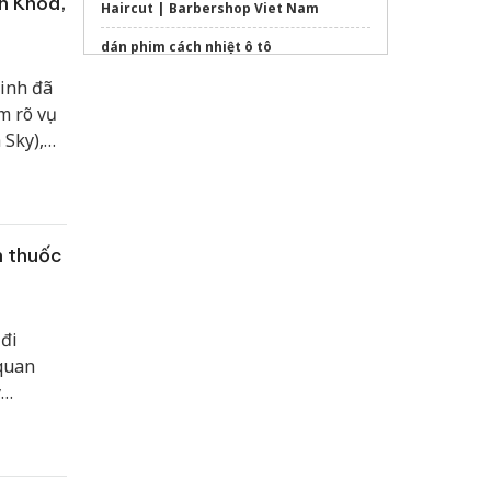
n Khoa,
Haircut | Barbershop Viet Nam
dán phim cách nhiệt ô tô
Ninh đã
Trang
thammyvienngocdung.com
chuyên về thẩm mỹ
m rõ vụ
 Sky),
giải pháp
phục hình răng sứ trên
Implant
ợi dụng
 thật,
Sửa máy rửa bát bosch
hình nền messi
n thuốc
https://www.nhakhoaquocteaqua.com/
Khoá
đào tạo trang điểm makeup
Eva
xinh
đi
phòng khám da liễu nặn mụn
 quan
y
uyết