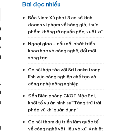
Bài đọc nhiều
Bắc Ninh: Xử phạt 3 cơ sở kinh
doanh vi phạm về hàng giả, thực
n
phẩm không rõ nguồn gốc, xuất xứ
h
Ngoại giao - cầu nối phát triển
y
khoa học và công nghệ, đổi mới
i
sáng tạo
Cơ hội hợp tác với Sri Lanka trong
lĩnh vực công nghiệp chế tạo và
,
công nghệ nông nghiệp
i
Đồn Biên phòng CKQT Mộc Bài,
a
khởi tố vụ án hình sự “Tàng trữ trái
phép vũ khí quân dụng”
Cơ hội tham dự triển lãm quốc tế
g
về công nghệ vật liệu và xử lý nhiệt