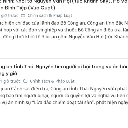
 Ninh: Khởi tố Nguyễn Văn Hợi (tức Khánh Sky), Hồ Vă
n Đình Tiệp (Vua Quạt)
 giờ trước
Chính sách & Pháp Luật
c hiện chỉ đạo của lãnh đạo Bộ Công an, Công an tỉnh Bắc 
i hợp với các đơn vị nghiệp vụ thuộc Bộ Công an điều tra, là
c, đồng thời khởi tố 3 bị can gồm Nguyễn Văn Hợi (tức Khánh
Văn Khoa và Trần Đình Tiệp (tức Vua Quạt) về các hành vi l
g xã hội gây rối trật tự công cộng, phát tán thông tin sai sự
 phạm quyền và lợi ích hợp pháp của tổ chức, cá nhân.
g an tỉnh Thái Nguyên tìm người bị hại trong vụ án bá
g y giả
1 giờ trước
Chính sách & Pháp Luật
quan Cảnh sát điều tra, Công an tỉnh Thái Nguyên vừa phát 
ng báo tìm người bị hại, người có quyền lợi và nghĩa vụ liên
 vụ án hình sự “Lừa đảo chiếm đoạt tài sản”, phát hiện ngà
5/2025 trên địa bàn tỉnh, để phục vụ công tác điều tra, giải q
o quy định của pháp luật.