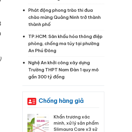
Phát động phong trào thi đua
chào mừng Quảng Ninh trở thành
8
thành phố
a
TP.HCM: Sân khấu hóa thông điệp
phòng, chống ma túy tại phường
An Phú Đông
)
Nghệ An khởi công xây dựng
Trường THPT Nam Đàn 1 quy mô
gần 300 tỷ đồng
Chống hàng giả
 Tiêu hủy
Khẩn trương xác
Cà
ai hàng ngàn
minh, xử lý sản phẩm
cô
m nhập lậu,
Slimaura Care x3 sử
sả