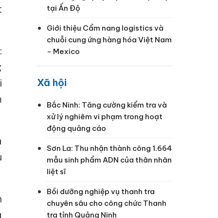
t
tại Ấn Độ
Giới thiệu Cẩm nang logistics và
chuỗi cung ứng hàng hóa Việt Nam
:
- Mexico
;
Xã hội
i
m
Bắc Ninh: Tăng cường kiểm tra và
xử lý nghiêm vi phạm trong hoạt
động quảng cáo
a
Sơn La: Thu nhận thành công 1.664
u
mẫu sinh phẩm ADN của thân nhân
liệt sĩ
Bồi dưỡng nghiệp vụ thanh tra
n
chuyên sâu cho công chức Thanh
g
tra tỉnh Quảng Ninh