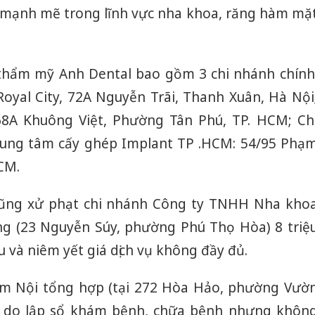
n mạnh mẽ trong lĩnh vực nha khoa, răng hàm mặ
thẩm mỹ Anh Dental bao gồm 3 chi nhánh chính
Royal City, 72A Nguyễn Trãi, Thanh Xuân, Hà Nội
8A Khuông Việt, Phường Tân Phú, TP. HCM; Ch
ung tâm cấy ghép Implant TP .HCM: 54/95 Phạ
CM.
 cũng xử phạt chi nhánh Công ty TNHH Nha kho
ng (23 Nguyễn Súy, phường Phú Thọ Hòa) 8 triệ
 và niêm yết giá dịch vụ không đầy đủ.
m Nội tổng hợp (tại 272 Hòa Hảo, phường Vườ
ng do lập sổ khám bệnh, chữa bệnh nhưng khôn