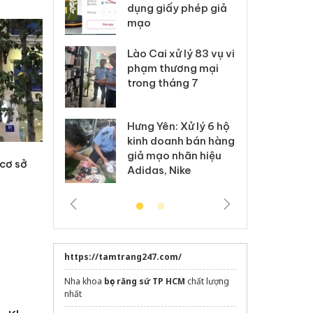
môi trường
dụng giấy phép giả
bả
anh
mạo
ki
 Thanh Hóa
Lào Cai xử lý 83 vụ vi
Cô
ại trong vụ
phạm thương mại
tìm
xuất, buôn
trong tháng 7
án
 sào giả
bá
Hưng Yên: Xử lý 6 hộ
óa: Tìm bị
Th
kinh doanh bán hàng
g vụ án buôn
hạ
giả mạo nhãn hiệu
h sữa
bá
 cơ sở
Adidas, Nike
 giả
Mo
https://tamtrang247.com/
Nha khoa
bọc răng sứ TP HCM
chất lượng
nhất