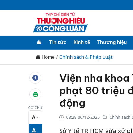
Tin tức
Kinh tế
Thương hiệu
Home
Chính sách & Pháp Luật
Viện nha khoa
phạt 80 triệu 
động
CỠ CHỮ
A
08:28 06/12/2025
Chính sách 
−
Cỡ chữ nhỏ
A
Sở Y tế TP. HCM vừa xử 