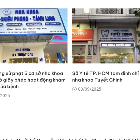
bảo vệ 
kinh do
Công an
tìm bị h
án sản 
bán yến
Thanh H
hại tron
bán bìn
g xử phạt 5 cơ sở nha khoa
Sở Y tế TP. HCM tạm đình chỉ
Moyuum
ó giấy phép hoạt động khám
nha khoa Tuyết Chinh
hữa bệnh
09/09/2025
/2025