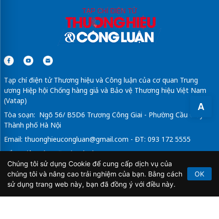
Tạp chí điện tử Thương hiệu và Công luận của cơ quan Trung
ương Hiệp hội Chống hàng giả và Bảo vệ Thương hiệu Việt Nam
(Vatap)
A
Tòa soạn: Ngõ 56/ B5D6 Trương Công Giai - Phường Cầu Giấy -
Thành phố Hà Nội
Email:
thuonghieucongluan@gmail.com
- ĐT: 093 172 5555
Tổng Biên Tập: Vũ Đức Thuận
Chúng tôi sử dụng Cookie để cung cấp dịch vụ của
Giấy phép hoạt động báo chí điện tử số 64/GP-BTTTT do Bộ
chúng tôi và nâng cao trải nghiệm của bạn. Bằng cách
OK
Thông tin và Truyền thông cấp ngày 21/2/2020.
sử dụng trang web này, bạn đã đồng ý với điều này.