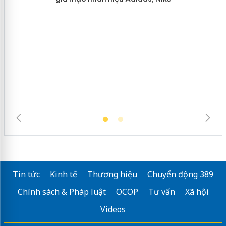
Hưng Yên: Xử lý 6 hộ kinh doanh bán
hàng giả mạo nhãn hiệu Adidas, Nike
Tin tức
Kinh tế
Thương hiệu
Chuyển động 389
Chính sách & Pháp luật
OCOP
Tư vấn
Xã hội
Videos