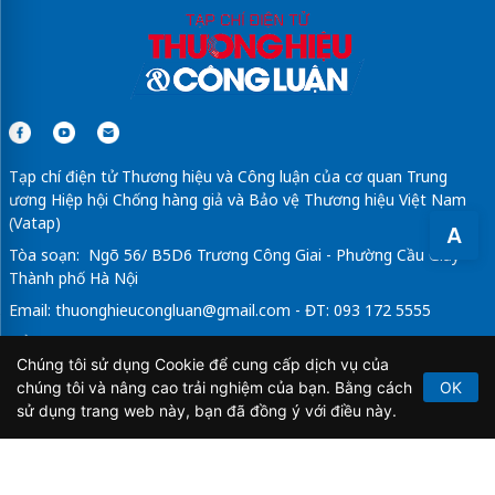
Tạp chí điện tử Thương hiệu và Công luận của cơ quan Trung
ương Hiệp hội Chống hàng giả và Bảo vệ Thương hiệu Việt Nam
(Vatap)
A
Tòa soạn: Ngõ 56/ B5D6 Trương Công Giai - Phường Cầu Giấy -
Thành phố Hà Nội
Email:
thuonghieucongluan@gmail.com
- ĐT: 093 172 5555
Tổng Biên Tập: Vũ Đức Thuận
Chúng tôi sử dụng Cookie để cung cấp dịch vụ của
Giấy phép hoạt động báo chí điện tử số 64/GP-BTTTT do Bộ
chúng tôi và nâng cao trải nghiệm của bạn. Bằng cách
OK
Thông tin và Truyền thông cấp ngày 21/2/2020.
sử dụng trang web này, bạn đã đồng ý với điều này.