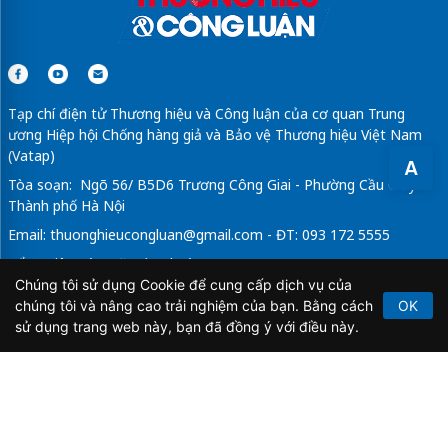
Tạp chí điện tử Thương hiệu và Công luận của cơ quan Trung
ương Hiệp hội Chống hàng giả và Bảo vệ Thương hiệu Việt Nam
(Vatap)
A
Tòa soạn: Ngõ 56/ B5D6 Trương Công Giai - Phường Cầu Giấy -
Thành phố Hà Nội
Email:
thuonghieucongluan@gmail.com
- ĐT: 093 172 5555
Tổng Biên Tập: Vũ Đức Thuận
Chúng tôi sử dụng Cookie để cung cấp dịch vụ của
Giấy phép hoạt động báo chí điện tử số 64/GP-BTTTT do Bộ
chúng tôi và nâng cao trải nghiệm của bạn. Bằng cách
OK
Thông tin và Truyền thông cấp ngày 21/2/2020.
sử dụng trang web này, bạn đã đồng ý với điều này.
Copyright © 2026
TẠP CHÍ THƯƠNG HIỆU & CÔNG
LUẬN
. All Rights Reserved.