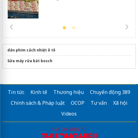
dán phim cách nhiệt ô tô
Sửa máy rửa bát bosch
Tin tức
Kinh tế
Thương hiệu
Chuyển động 389
Chính sách & Pháp luật
OCOP
Tư vấn
Xã hội
Videos