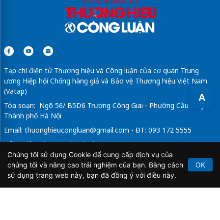
Villa mặt sông
Casamia Balanca Hội An
cho thuê
thiết kế
thi công khách sạn
chuyên nghiệp
Tạp chí điện tử Thương hiệu và Công luận của cơ quan Trung
ương Hiệp hội Chống hàng giả và Bảo vệ Thương hiệu Việt Nam
(Vatap)
A
Tòa soạn: Ngõ 56/ B5D6 Trương Công Giai - Phường Cầu Giấy -
Thành phố Hà Nội
Email:
thuonghieucongluan@gmail.com
- ĐT: 093 172 5555
Tổng Biên Tập: Vũ Đức Thuận
Chúng tôi sử dụng Cookie để cung cấp dịch vụ của
Giấy phép hoạt động báo chí điện tử số 64/GP-BTTTT do Bộ
chúng tôi và nâng cao trải nghiệm của bạn. Bằng cách
OK
Thông tin và Truyền thông cấp ngày 21/2/2020.
sử dụng trang web này, bạn đã đồng ý với điều này.
Copyright © 2026
TẠP CHÍ THƯƠNG HIỆU & CÔNG