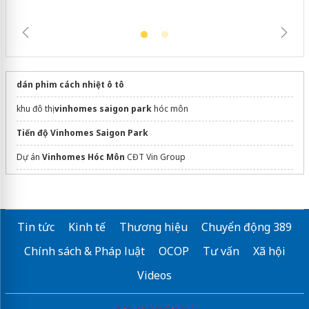
dán phim cách nhiệt ô tô
khu đô thị
vinhomes saigon park
hóc môn
Tiến độ Vinhomes Saigon Park
Dự án
Vinhomes Hóc Môn
CĐT Vin Group
Tìm hiểu
Căn hộ Bcons
Liền kề làng đại học Thủ Đức
Dự án khu đô thị Văn La:
https://thevista-vanla.vn/
Tin tức
Kinh tế
Thương hiệu
Chuyển động 389
Căn hộ
The Centro
Cần Giờ
Chính sách & Pháp luật
OCOP
Tư vấn
Xã hội
Thông tin dự án
Vinhomes Global Gate Hạ Long
chủ đầu tư
Videos
Cập nhật thông tin
dự án sungroup bắc ninh
Sửa máy rửa bát bosch