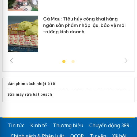
Cà Mau: Tiêu hủy công khai hàng
ngàn sản phẩm nhập lậu, bảo vệ môi
trường kinh doanh
dán phim cách nhiệt ô tô
Sửa máy rửa bát bosch
Tin tức
Kinh tế
Thương hiệu
Chuyển động 389
Chính sách & Pháp luật
OCOP
Tư vấn
Xã hội