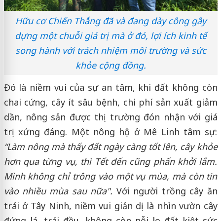
Hữu cơ Chiến Thắng đã và đang dày công gây
dựng một chuỗi giá trị mà ở đó, lợi ích kinh tế
song hành với trách nhiệm môi trường và sức
khỏe cộng đồng.
Đó là niềm vui của sự an tâm, khi đất không còn
chai cứng, cây ít sâu bệnh, chi phí sản xuất giảm
dần, nông sản được thị trường đón nhận với giá
trị xứng đáng. Một nông hộ ở Mê Linh tâm sự:
“Làm nông mà thấy đất ngày càng tốt lên, cây khỏe
hơn qua từng vụ, thì Tết đến cũng phấn khởi lắm.
Mình không chỉ trông vào một vụ mùa, mà còn tin
vào nhiều mùa sau nữa".
Với người trồng cây ăn
trái ở Tây Ninh, niềm vui giản dị là nhìn vườn cây
đứng lá, trái đều, không còn nỗi lo đất kiệt sức