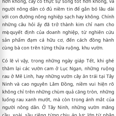
hơn không, cây có thực sự sống tốt hơn không, và
người nông dân có đủ niềm tin để gắn bó lâu dài
với con đường nông nghiệp sạch hay không. Chính
những câu hỏi ấy đã trở thành kim chỉ nam cho
mọi quyết định của doanh nghiệp, từ nghiên cứu
sản phẩm đạm cá hữu cơ, đến cách đồng hành
cùng bà con trên từng thửa ruộng, khu vườn.
Có lẽ vì vậy, trong những ngày giáp Tết, khi ghé
thăm lại các vườn cam ở Lục Ngạn, những ruộng
rau ở Mê Linh, hay những vườn cây ăn trái tại Tây
Ninh và cao nguyên Lâm Đồng, niềm vui hiện rõ
không chỉ trên những chùm quả căng tròn, những
luống rau xanh mướt, mà còn trong ánh mắt của
người nông dân. Ở Tây Ninh, những vườn mãng
cầu, xoài, sầu riêng từng chịu áp lực lớn từ phân