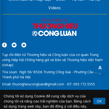
Videos
Tạp chí điện tử Thương hiệu và Công luận của cơ quan Trung
ương Hiệp hội Chống hàng giả và Bảo vệ Thương hiệu Việt Nam
(Vatap)
A
Tòa soạn: Ngõ 56/ B5D6 Trương Công Giai - Phường Cầu Giấy -
Thành phố Hà Nội
Email:
thuonghieucongluan@gmail.com
- ĐT: 093 172 5555
Tổng Biên Tập: Vũ Đức Thuận
Chúng tôi sử dụng Cookie để cung cấp dịch vụ của
Giấy phép hoạt động báo chí điện tử số 64/GP-BTTTT do Bộ
chúng tôi và nâng cao trải nghiệm của bạn. Bằng cách
OK
Thông tin và Truyền thông cấp ngày 21/2/2020.
sử dụng trang web này, bạn đã đồng ý với điều này.