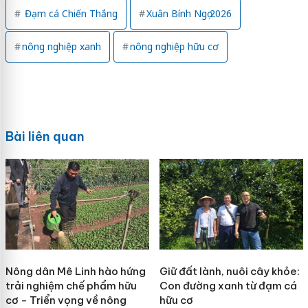
Đạm cá Chiến Thắng
Xuân Bính Ngọ 2026
nông nghiệp xanh
nông nghiệp hữu cơ
Bài liên quan
Nông dân Mê Linh hào hứng
Giữ đất lành, nuôi cây khỏe:
trải nghiệm chế phẩm hữu
Con đường xanh từ đạm cá
cơ - Triển vọng về nông
hữu cơ