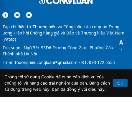
Tạp chí điện tử Thương hiệu và Công luận của cơ quan Trung
ương Hiệp hội Chống hàng giả và Bảo vệ Thương hiệu Việt Nam
(Vatap)
A
Tòa soạn: Ngõ 56/ B5D6 Trương Công Giai - Phường Cầu Giấy -
Thành phố Hà Nội
Email:
thuonghieucongluan@gmail.com
- ĐT: 093 172 5555
Tổng Biên Tập: Vũ Đức Thuận
Chúng tôi sử dụng Cookie để cung cấp dịch vụ của
Giấy phép hoạt động báo chí điện tử số 64/GP-BTTTT do Bộ
chúng tôi và nâng cao trải nghiệm của bạn. Bằng cách
OK
Thông tin và Truyền thông cấp ngày 21/2/2020.
sử dụng trang web này, bạn đã đồng ý với điều này.
Copyright © 2026
TẠP CHÍ THƯƠNG HIỆU & CÔNG
LUẬN
. All Rights Reserved.
Bản quyền thuộc Tạp chí Thương hiệu và Công luận. Cấm