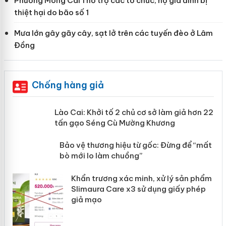
Phường Móng Cái 1 hỗ trợ các tổ chức, hộ gia đình bị
thiệt hại do bão số 1
Mưa lớn gây gãy cây, sạt lở trên các tuyến đèo ở Lâm
Đồng
Chống hàng giả
mại
Lào Cai: Khởi tố 2 chủ cơ sở làm giả
hơn 22 tấn gạo Séng Cù Mường
Khương
àng
ản
Bảo vệ thương hiệu từ gốc: Đừng để
“mất bò mới lo làm chuồng”