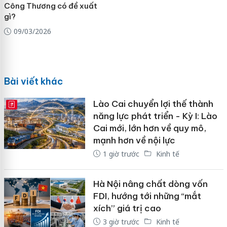
Công Thương có đề xuất
gì?
09/03/2026
Bài viết khác
Lào Cai chuyển lợi thế thành
E-MAGAZINE
năng lực phát triển - Kỳ I: Lào
Cai mới, lớn hơn về quy mô,
mạnh hơn về nội lực
1 giờ trước
Kinh tế
Hà Nội nâng chất dòng vốn
FDI, hướng tới những “mắt
xích” giá trị cao
3 giờ trước
Kinh tế