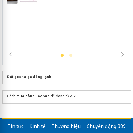
Khẩn trương xác minh, xử lý sản phẩm
Slimaura Care x3 sử dụng giấy phép
giả mạo
Đùi góc tư gà đông lạnh
Cách
Mua hàng Taobao
dễ dàng từ A-Z
Tin tức
Kinh tế
Thương hiệu
Chuyển động 389