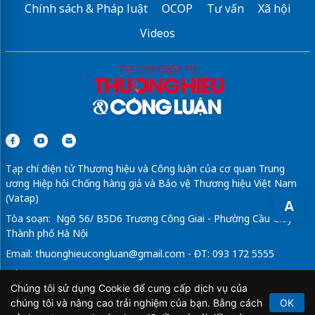
Chính sách & Pháp luật
OCOP
Tư vấn
Xã hội
Videos
Tạp chí điện tử Thương hiệu và Công luận của cơ quan Trung
ương Hiệp hội Chống hàng giả và Bảo vệ Thương hiệu Việt Nam
(Vatap)
A
Tòa soạn: Ngõ 56/ B5D6 Trương Công Giai - Phường Cầu Giấy -
Thành phố Hà Nội
Email:
thuonghieucongluan@gmail.com
- ĐT: 093 172 5555
Tổng Biên Tập: Vũ Đức Thuận
Chúng tôi sử dụng Cookie để cung cấp dịch vụ của
Giấy phép hoạt động báo chí điện tử số 64/GP-BTTTT do Bộ
chúng tôi và nâng cao trải nghiệm của bạn. Bằng cách
OK
Thông tin và Truyền thông cấp ngày 21/2/2020.