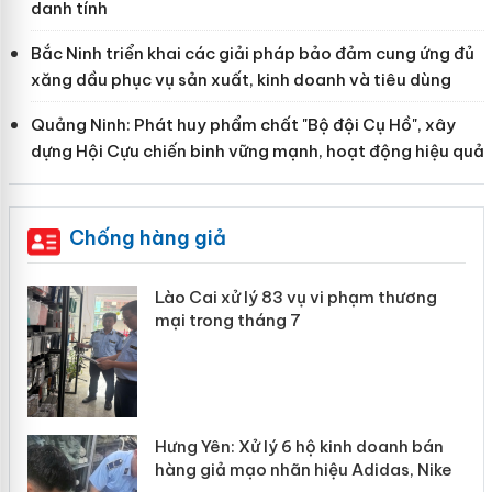
danh tính
Bắc Ninh triển khai các giải pháp bảo đảm cung ứng đủ
xăng dầu phục vụ sản xuất, kinh doanh và tiêu dùng
Quảng Ninh: Phát huy phẩm chất "Bộ đội Cụ Hồ", xây
dựng Hội Cựu chiến binh vững mạnh, hoạt động hiệu quả
Chống hàng giả
Công an Thanh Hóa tìm bị hại trong vụ án
sản xuất, buôn bán yến sào giả
Thanh Hóa: Tìm bị hại trong vụ án buôn
bán bình sữa Moyuum giả
An Giang: Đối tượng chủ mưu đường dây
n
bán hàng giả tại Phú Quốc ra đầu thú
ke