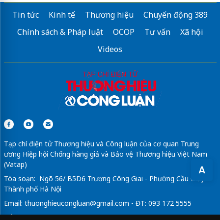
Tin tức
Kinh tế
Thương hiệu
Chuyển động 389
Chính sách & Pháp luật
OCOP
Tư vấn
Xã hội
Videos
Tạp chí điện tử Thương hiệu và Công luận của cơ quan Trung
ương Hiệp hội Chống hàng giả và Bảo vệ Thương hiệu Việt Nam
(Vatap)
A
Tòa soạn: Ngõ 56/ B5D6 Trương Công Giai - Phường Cầu Giấy -
Thành phố Hà Nội
Email:
thuonghieucongluan@gmail.com
- ĐT: 093 172 5555
Tổng Biên Tập: Vũ Đức Thuận