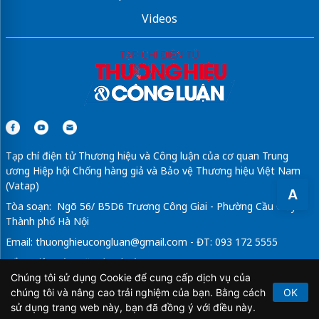
Videos
Tạp chí điện tử Thương hiệu và Công luận của cơ quan Trung
ương Hiệp hội Chống hàng giả và Bảo vệ Thương hiệu Việt Nam
(Vatap)
A
Tòa soạn: Ngõ 56/ B5D6 Trương Công Giai - Phường Cầu Giấy -
Thành phố Hà Nội
Email:
thuonghieucongluan@gmail.com
- ĐT: 093 172 5555
Tổng Biên Tập: Vũ Đức Thuận
Chúng tôi sử dụng Cookie để cung cấp dịch vụ của
Giấy phép hoạt động báo chí điện tử số 64/GP-BTTTT do Bộ
chúng tôi và nâng cao trải nghiệm của bạn. Bằng cách
OK
Thông tin và Truyền thông cấp ngày 21/2/2020.
sử dụng trang web này, bạn đã đồng ý với điều này.