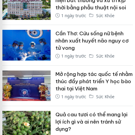
hiện bất thường và xử trí kịp
thời bằng phẫu thuật nội soi
1 ngày trước
Sức Khỏe
Cần Thơ: Cứu sống nữ bệnh
nhân xuất huyết não nguy cơ
tử vong
1 ngày trước
Sức Khỏe
Mở rộng hợp tác quốc tế nhằm
thúc đẩy phát triển Y học bào
thai tại Việt Nam
1 ngày trước
Sức Khỏe
Quả cau tươi có thể mang lại
lợi ích gì và ai nên tránh sử
dụng?