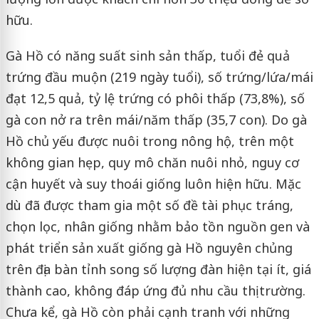
hữu.
Gà Hồ có năng suất sinh sản thấp, tuổi đẻ quả
trứng đầu muộn (219 ngày tuổi), số trứng/lứa/mái
đạt 12,5 quả, tỷ lệ trứng có phôi thấp (73,8%), số
gà con nở ra trên mái/năm thấp (35,7 con). Do gà
Hồ chủ yếu được nuôi trong nông hộ, trên một
không gian hẹp, quy mô chăn nuôi nhỏ, nguy cơ
cận huyết và suy thoái giống luôn hiện hữu. Mặc
dù đã được tham gia một số đề tài phục tráng,
chọn lọc, nhân giống nhằm bảo tồn nguồn gen và
phát triển sản xuất giống gà Hồ nguyên chủng
trên địa bàn tỉnh song số lượng đàn hiện tại ít, giá
thành cao, không đáp ứng đủ nhu cầu thị trường.
Chưa kể, gà Hồ còn phải cạnh tranh với những