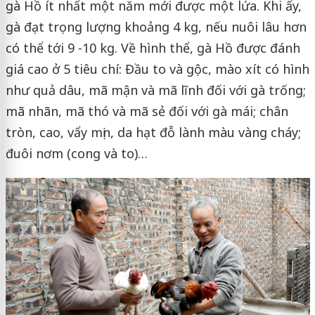
gà Hồ ít nhất một năm mới được một lứa. Khi ấy,
gà đạt trọng lượng khoảng 4 kg, nếu nuôi lâu hơn
có thể tới 9 -10 kg. Về hình thể, gà Hồ được đánh
giá cao ở 5 tiêu chí: Đầu to và gộc, mào xít có hình
như quả dâu, mã mận và mã lĩnh đối với gà trống;
mã nhãn, mã thó và mã sẻ đối với gà mái; chân
tròn, cao, vẩy mịn, da hạt đỗ lành màu vàng cháy;
đuôi nơm (cong và to)…