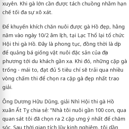
xuyên. Khi gà lớn cần được tách chuồng nhằm hạn
chế tối đa sự xô xát.
Để khuyến khích chăn nuôi được gà Hồ đẹp, hằng
năm vào ngày 10/2 âm lịch, tại Lạc Thổ lại tổ chức
Hội thi gà Hồ. Đây là phong tục, đồng thời là dịp
để quảng bá giống vật nuôi đặc sản của địa
phương tới du khách gần xa. Khi đó, những cặp gà
trống - mái to, đạt đủ 5 tiêu chí sẽ trải qua nhiều
vòng chấm thi để chọn ra cặp gà đẹp nhất trao
giải.
Ông Dương Hữu Dũng, giải Nhì Hội thi gà Hồ
xuân Ất Tỵ chia sẻ: "Nhà tôi nuôi gần 100 con, qua
quan sát tôi đã chọn ra 2 cặp ưng ý nhất để chăm
sóc. Sau thời gian tích lũy kinh nghiệm, tôi dần