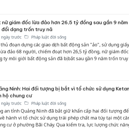
nh để đặt mua hàng hóa nhằm lừa đảo chiếm đoạt tài sản.
 nữ giám đốc lừa đảo hơn 26,5 tỷ đồng sau gần 9 năm
 đổi dạng trốn truy nã
 ngày trước
Pháp luật đời sống
 thủ đoạn dựng các giao dịch bất động sản "ảo", sử dụng giấy
lừa đảo 68 người, chiếm đoạt hơn 26,5 tỷ đồng, nữ giám đố
g ty môi giới bất động sản đã bị bắt sau gần 9 năm trốn truy
ng Ninh: Hai đối tượng bị bắt vì tổ chức sử dụng Ketam
n hộ chung cư
 ngày trước
Pháp luật đời sống
g an tỉnh Quảng Ninh đã bắt giữ khẩn cấp hai đối tượng để
 về hành vi tổ chức sử dụng trái phép chất ma túy tại một că
ng cư ở phường Bãi Cháy. Qua kiểm tra, lực lượng chức năn