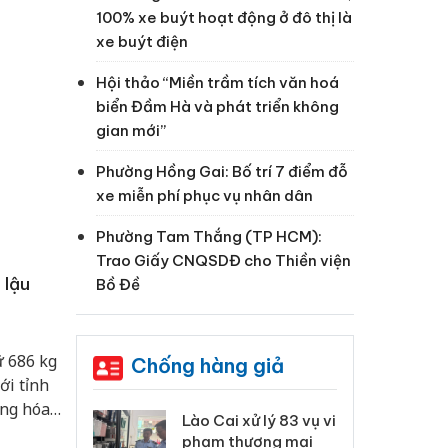
100% xe buýt hoạt động ở đô thị là
xe buýt điện
Hội thảo “Miền trầm tích văn hoá
biển Đầm Hà và phát triển không
gian mới”
Phường Hồng Gai: Bố trí 7 điểm đỗ
xe miễn phí phục vụ nhân dân
Phường Tam Thắng (TP HCM):
Trao Giấy CNQSDĐ cho Thiền viện
 lậu
Bồ Đề
ữ 686 kg
Chống hàng giả
ới tỉnh
àng hóa
 Thanh Hóa
Lào Cai xử lý 83 vụ vi
Cô
 kết và
ại trong vụ
phạm thương mại
tìm