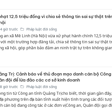
yển vào nội địa để tiêu thụ.
án sản 
bán yến
phạt 12,5 triệu đồng vì chia sẻ thông tin sai sự thật tr
Thanh H
hội
hại tron
4 giờ trước
Pháp luật đời sống
bán bìn
g an xã Mê Linh (Hà Nội) vừa xử phạt hành chính 12,5 triệ
Moyuum
 với một trường hợp đăng tải, chia sẻ thông tin sai sự thật t
An Gian
g xã hội, góp phần bảo đảm an ninh trật tự trên không gia
chủ mưu
bán hàng
Quốc ra
ng Trị: Cảnh báo về thủ đoạn mạo danh cán bộ Công 
n đội để lừa đảo các cơ sở kinh doanh
8 giờ trước
Pháp luật đời sống
ng tin từ Công an tỉnh Quảng Trị cho biết, thời gian gần đây,
địa phương trên địa bàn tỉnh xuất hiện tình trạng các đối tư
h cán bộ đang công tác ở các đơn vị Công an, Quân đội gọi đ
ại, nhắn tin qua các ứng dụng mạng xã hội cho chủ các cơ sở