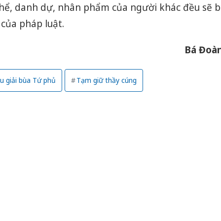
hể, danh dự, nhân phẩm của người khác đều sẽ bị
 của pháp luật.
Bá Đoà
u giải bùa Tứ phủ
Tạm giữ thầy cúng