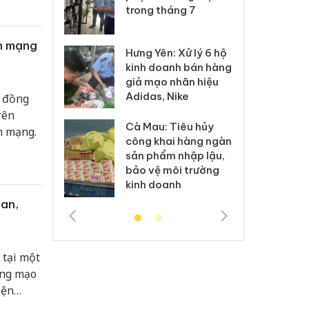
xuất, buôn
trong tháng 7
án
 sào giả
bá
ên mạng
Hưng Yên: Xử lý 6 hộ
óa: Tìm bị
Th
kinh doanh bán hàng
g vụ án buôn
hạ
giả mạo nhãn hiệu
h sữa
bá
Adidas, Nike
u đồng
 giả
Mo
rên
Cà Mau: Tiêu hủy
g: Đối tượng
An
n mạng.
công khai hàng ngàn
 đường dây
ch
sản phẩm nhập lậu,
 giả tại Phú
bá
bảo vệ môi trường
 đầu thú
Qu
kinh doanh
an,
 tại một
ợng mạo
iện
 kinh