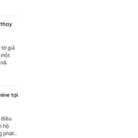
 thay
 tờ giả
c một
 nã.
ine tại
 điều
n hộ
g phát