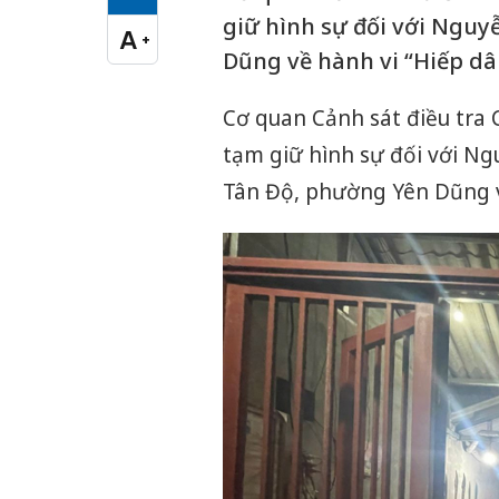
Cỡ chữ vừa
giữ hình sự đối với Nguy
A
+
Cỡ chữ lớn
Dũng về hành vi “Hiếp dâ
Cơ quan Cảnh sát điều tra 
tạm giữ hình sự đối với Ng
Tân Độ, phường Yên Dũng v