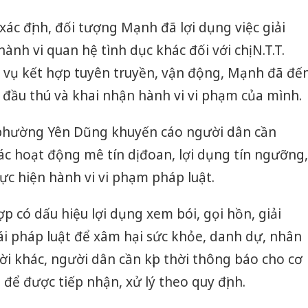
xác định, đối tượng Mạnh đã lợi dụng việc giải
ành vi quan hệ tình dục khác đối với chị N.T.T.
 vụ kết hợp tuyên truyền, vận động, Mạnh đã đế
ầu thú và khai nhận hành vi vi phạm của mình.
 phường Yên Dũng khuyến cáo người dân cần
ác hoạt động mê tín dị đoan, lợi dụng tín ngưỡng,
hực hiện hành vi vi phạm pháp luật.
p có dấu hiệu lợi dụng xem bói, gọi hồn, giải
ái pháp luật để xâm hại sức khỏe, danh dự, nhân
i khác, người dân cần kịp thời thông báo cho cơ
để được tiếp nhận, xử lý theo quy định.