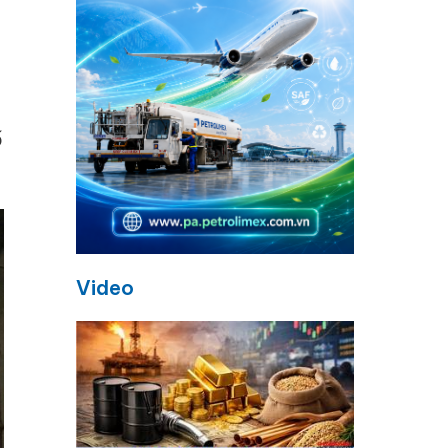
ố
Video