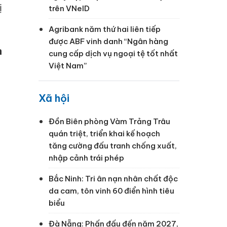
trên VNeID
Agribank năm thứ hai liên tiếp
được ABF vinh danh “Ngân hàng
n
cung cấp dịch vụ ngoại tệ tốt nhất
Việt Nam”
Xã hội
Đồn Biên phòng Vàm Trảng Trâu
quán triệt, triển khai kế hoạch
tăng cường đấu tranh chống xuất,
nhập cảnh trái phép
Bắc Ninh: Tri ân nạn nhân chất độc
da cam, tôn vinh 60 điển hình tiêu
biểu
Đà Nẵng: Phấn đấu đến năm 2027,