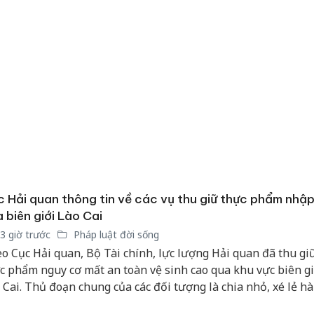
 Hải quan thông tin về các vụ thu giữ thực phẩm nhập
 biên giới Lào Cai
3 giờ trước
Pháp luật đời sống
o Cục Hải quan, Bộ Tài chính, lực lượng Hải quan đã thu gi
c phẩm nguy cơ mất an toàn vệ sinh cao qua khu vực biên gi
 Cai. Thủ đoạn chung của các đối tượng là chia nhỏ, xé lẻ h
Công an
phía Trung Quốc rồi vận chuyển trái phép qua đường bộ, tập
tìm bị h