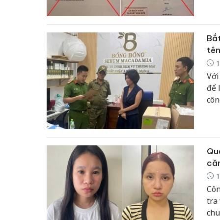
doa
Bắt
tên
1
Với
để 
côn
Quả
că
1
Côn
tra
chu