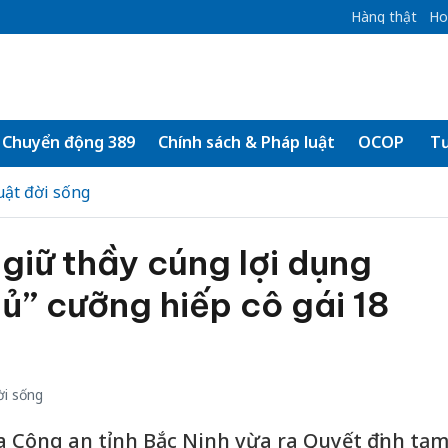
Hàng thật
Ho
Chuyển động 389
Chính sách & Pháp luật
OCOP
Tư
uật đời sống
giữ thầy cúng lợi dụng
hủ” cưỡng hiếp cô gái 18
ời sống
a Công an tỉnh Bắc Ninh vừa ra Quyết định tạ