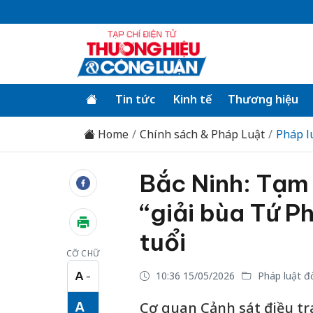
Tin tức
Kinh tế
Thương hiệu
Home
Chính sách & Pháp Luật
Pháp l
Bắc Ninh: Tạm 
“giải bùa Tứ P
tuổi
CỠ CHỮ
A
10:36 15/05/2026
Pháp luật đ
−
Cỡ chữ nhỏ
A
Cơ quan Cảnh sát điều tr