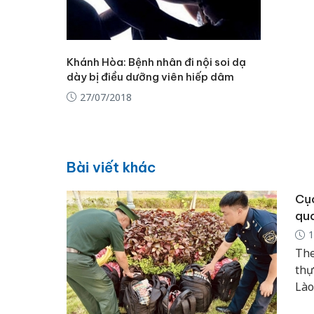
Khánh Hòa: Bệnh nhân đi nội soi dạ
dày bị điều dưỡng viên hiếp dâm
27/07/2018
Bài viết khác
Cục
qua
1
The
thự
Lào
từ 