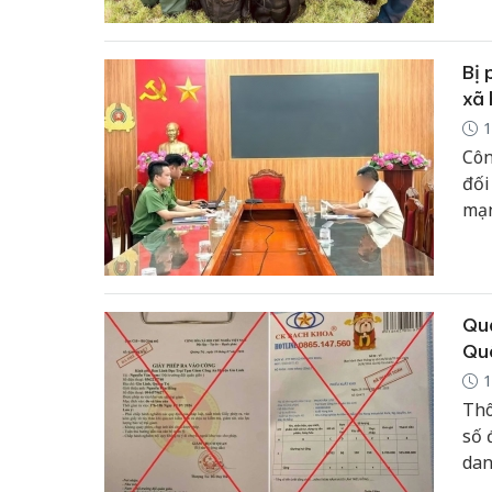
chu
Bị 
xã 
1
Côn
đối
mạn
Quả
Quâ
1
Thô
số 
dan
tho