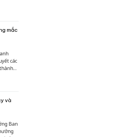
hạng mục
ớng mắc
oanh
uyết các
 thành
ở Nội vụ
ị.
ậy và
ưởng Ban
 hưởng