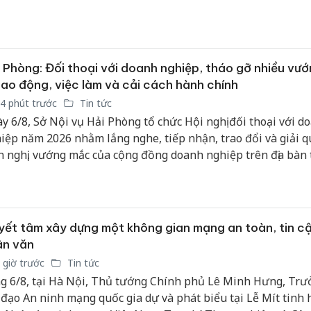
 phương đang chạy đua với thời gian để hoàn thiện những 
i cùng của dự án.
 Phòng: Đối thoại với doanh nghiệp, tháo gỡ nhiều vư
lao động, việc làm và cải cách hành chính
4 phút trước
Tin tức
y 6/8, Sở Nội vụ Hải Phòng tổ chức Hội nghị đối thoại với d
iệp năm 2026 nhằm lắng nghe, tiếp nhận, trao đổi và giải q
n nghị, vướng mắc của cộng đồng doanh nghiệp trên địa bàn
 trong lĩnh vực nội vụ. Các đồng chí Sái Thị Yến, Giám đốc S
Bùi Quốc Trình, Phó Giám đốc Sở Nội vụ đồng chủ trì Hội ngh
ết tâm xây dựng một không gian mạng an toàn, tin c
ân văn
 giờ trước
Tin tức
g 6/8, tại Hà Nội, Thủ tướng Chính phủ Lê Minh Hưng, Tr
 đạo An ninh mạng quốc gia dự và phát biểu tại Lễ Mít tinh