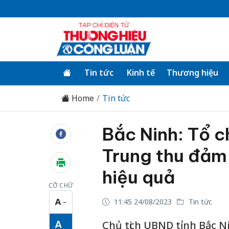
Tin tức
Kinh tế
Thương hiệu
Home
Tin tức
Bắc Ninh: Tổ c
Trung thu đảm
hiệu quả
CỠ CHỮ
A
11:45 24/08/2023
Tin tức
−
Cỡ chữ nhỏ
A
Chủ tịch UBND tỉnh Bắc Ni