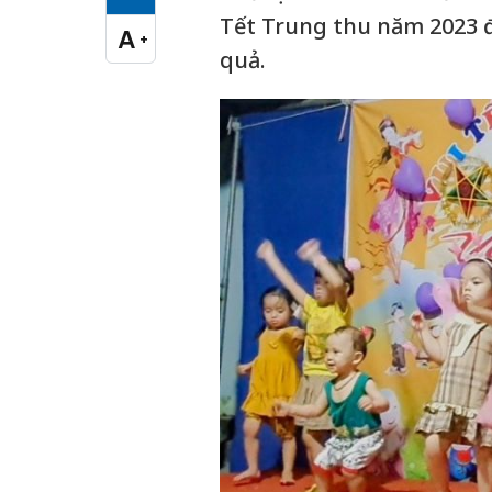
Cỡ chữ vừa
Tết Trung thu năm 2023 đ
A
+
Cỡ chữ lớn
quả.