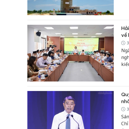
địa
cuố
Hải
về 
3
Ngà
ngh
kiế
phố
và 
Quy
nh
3
Sán
Chỉ