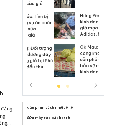
 sào giả
bá
Hưng Yên: Xử lý 6 hộ
óa: Tìm bị
Th
kinh doanh bán hàng
g vụ án buôn
hạ
giả mạo nhãn hiệu
h sữa
bá
Adidas, Nike
 giả
Mo
Cà Mau: Tiêu hủy
g: Đối tượng
An
công khai hàng ngàn
 đường dây
ch
sản phẩm nhập lậu,
 giả tại Phú
bá
bảo vệ môi trường
 đầu thú
Qu
kinh doanh
ch
dán phim cách nhiệt ô tô
, Cảng
ùng
Sửa máy rửa bát bosch
công
ông tác