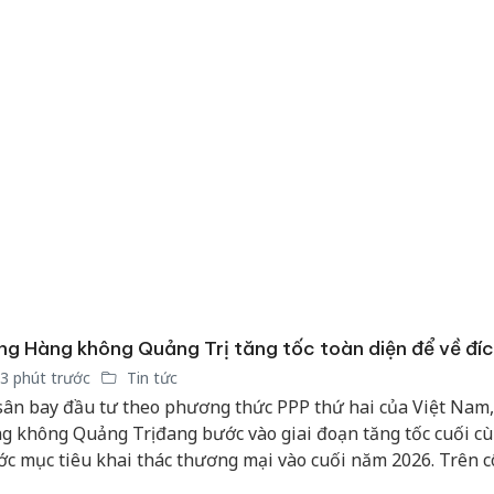
bán yến
Thanh H
hại tron
bán bìn
Moyuum
An Gian
chủ mưu
bán hàng
Quốc ra
g Hàng không Quảng Trị tăng tốc toàn diện để về đí
3 phút trước
Tin tức
sân bay đầu tư theo phương thức PPP thứ hai của Việt Nam
g không Quảng Trị đang bước vào giai đoạn tăng tốc cuối c
ớc mục tiêu khai thác thương mại vào cuối năm 2026. Trên 
ờng rộng gần 268 ha, hàng trăm kỹ sư, công nhân và các tổ c