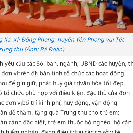
 Xá, xã Đông Phong, huyện Yên Phong vui Tết
rung thu (Ảnh: Bá Đoàn)
h yêu cầu các Sở, ban, ngành, UBND các huyện, th
 đơn vị trên địa bàn tỉnh tổ chức các hoạt động
ơi để gìn giữ, phát huy giá trị văn hóa tốt đẹp,
ô tổ chức phù hợp với điều kiện, đặc thù của đơn
ác đơn vị bố trí kinh phí, huy động, vận động
hân để thăm, tặng quà Trung thu cho trẻ em;
àn cảnh đặc biệt, trẻ em thuộc hộ nghèo, hộ cận
 hiểm nghèo, đang điều trị tại các cơ sở y tế…