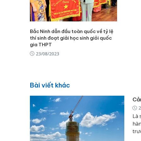
Bắc Ninh dẫn đầu toàn quốc về tỷ lệ
thí sinh đoạt giải học sinh giỏi quốc
gia THPT
23/08/2023
Bài viết khác
Cản
2
Là 
hàn
trư
trư