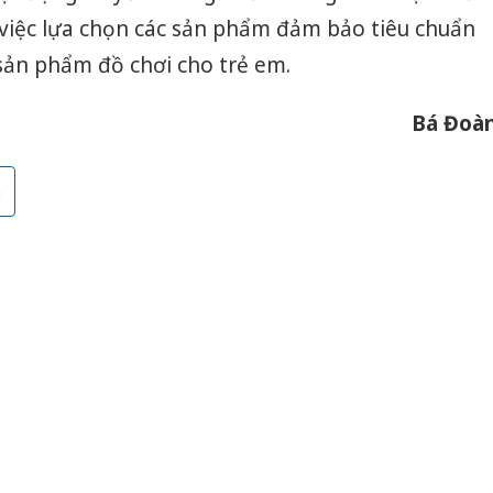
 việc lựa chọn các sản phẩm đảm bảo tiêu chuẩn
 sản phẩm đồ chơi cho trẻ em.
Bá Đoà
h
Công an
tìm bị h
án sản 