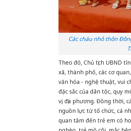
Các cháu nhỏ thôn Đông
T
Theo đó, Chủ tịch UBND tỉn
xã, thành phố, các cơ quan,
văn hóa - nghệ thuật, vui ch
đặc sắc của dân tộc, quy m
vị, địa phương. Đồng thời, c
nguồn lực từ tổ chức, cá n
quan tâm đến trẻ em có ho
nghèo, trẻ mồ côi, mắc bệnh