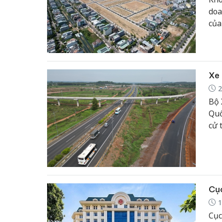
doa
của
đẩy
kiể
các
độn
Xe 
2
Bộ 
Quố
cử 
Cục
1
Cục