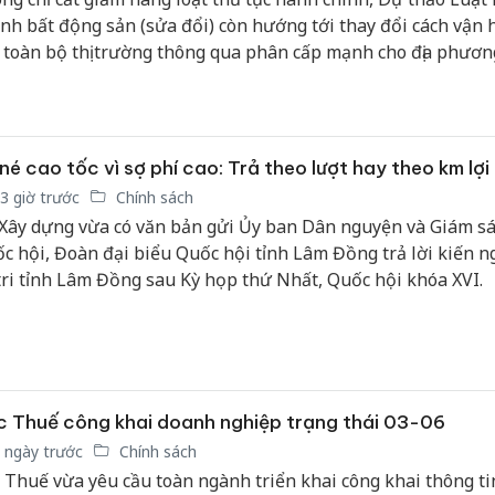
nh bất động sản (sửa đổi) còn hướng tới thay đổi cách vận
 toàn bộ thị trường thông qua phân cấp mạnh cho địa phươn
 giao dịch điện tử, xây dựng cơ sở dữ liệu số và tăng cường 
m. Nếu được Quốc hội thông qua, đây được kỳ vọng sẽ là bư
h lớn nhằm khơi thông nguồn lực, nâng cao tính minh bạch 
g lực mới cho thị trường bất động sản Việt Nam.
né cao tốc vì sợ phí cao: Trả theo lượt hay theo km lợi
3 giờ trước
Chính sách
Xây dựng vừa có văn bản gửi Ủy ban Dân nguyện và Giám sá
c hội, Đoàn đại biểu Quốc hội tỉnh Lâm Đồng trả lời kiến ng
tri tỉnh Lâm Đồng sau Kỳ họp thứ Nhất, Quốc hội khóa XVI.
 Thuế công khai doanh nghiệp trạng thái 03-06
 ngày trước
Chính sách
 Thuế vừa yêu cầu toàn ngành triển khai công khai thông ti