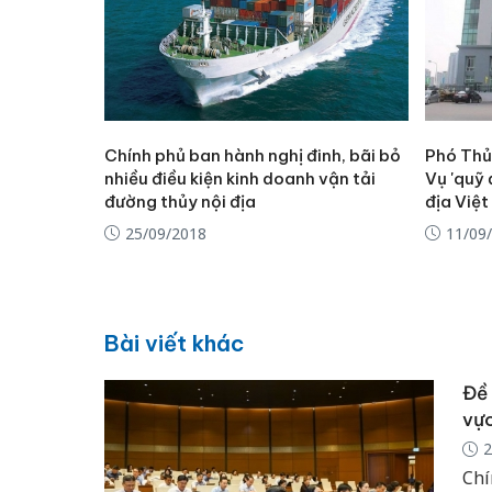
Chính phủ ban hành nghị đinh, bãi bỏ
Phó Thủ
nhiều điều kiện kinh doanh vận tải
Vụ 'quỹ 
đường thủy nội địa
địa Việ
25/09/2018
11/09
Bài viết khác
Đề 
vực
2
Chí