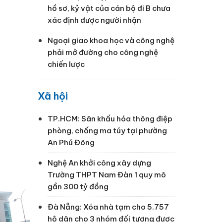
hồ sơ, kỷ vật của cán bộ đi B chưa
xác định được người nhận
Ngoại giao khoa học và công nghệ
g
phải mở đường cho công nghệ
chiến lược
Xã hội
TP.HCM: Sân khấu hóa thông điệp
phòng, chống ma túy tại phường
An Phú Đông
Nghệ An khởi công xây dựng
Trường THPT Nam Đàn 1 quy mô
gần 300 tỷ đồng
Đà Nẵng: Xóa nhà tạm cho 5.757
hộ dân cho 3 nhóm đối tượng được