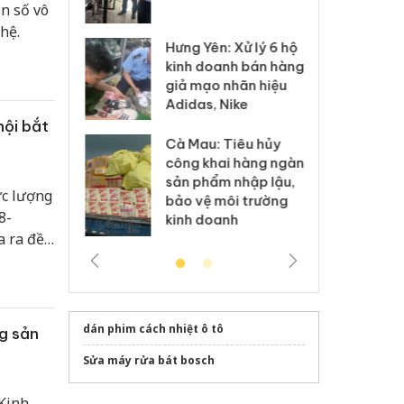
ần số vô
 sào giả
bá
hệ.
Hưng Yên: Xử lý 6 hộ
óa: Tìm bị
Th
kinh doanh bán hàng
g vụ án buôn
hạ
giả mạo nhãn hiệu
h sữa
bá
Adidas, Nike
 giả
Mo
hội bắt
Cà Mau: Tiêu hủy
g: Đối tượng
An
công khai hàng ngàn
 đường dây
ch
sản phẩm nhập lậu,
 giả tại Phú
bá
ực lượng
bảo vệ môi trường
 đầu thú
Qu
8-
kinh doanh
 ra đề
ắt buộc
H số
dán phim cách nhiệt ô tô
ng sản
Sửa máy rửa bát bosch
 Kinh