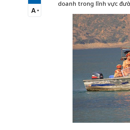
Cỡ chữ vừa
doanh trong lĩnh vực đườn
A
+
Cỡ chữ lớn