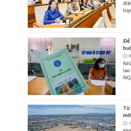
điề
tuy
Đề 
bu
8
Nhằ
lao
NQ/
xuấ
tro
41/
Từ 
mới
1
Khô