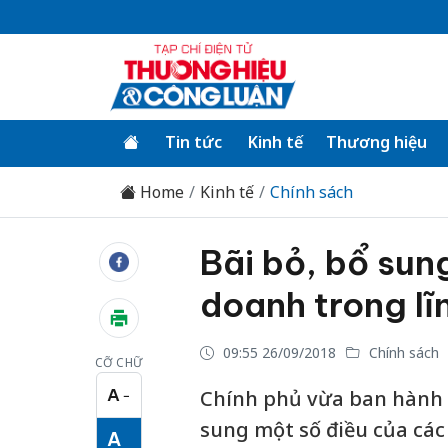
Tin tức
Kinh tế
Thương hiệu
Home
Kinh tế
Chính sách
Bãi bỏ, bổ sun
doanh trong lĩ
09:55 26/09/2018
Chính sách
CỠ CHỮ
A
Chính phủ vừa ban hành N
−
Cỡ chữ nhỏ
sung một số điều của các 
A