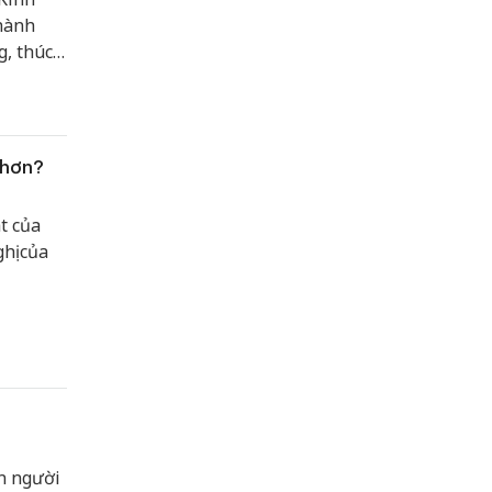
 hành
g, thúc
hậu
ớc cải
và tạo
 hơn?
t của
hị của
n người