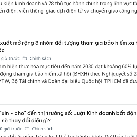
u kiện kinh doanh và 78 thủ tục hành chính trong lĩnh vực t
bán yến
ến điện, viễn thông, giao dịch điện tử và chuyển giao công ng
Thanh H
hại tron
bán bìn
Moyuum
xuất mở rộng 3 nhóm đối tượng tham gia bảo hiểm xã 
ộc
An Gian
chủ mưu
 giờ trước
Chính sách
bán hàng
m hiện thực hóa mục tiêu đến năm 2030 đạt khoảng 60% l
Quốc ra
 động tham gia bảo hiểm xã hội (BHXH) theo Nghị quyết số 2
TW, Bộ Tài chính và Đoàn đại biểu Quốc hội TPHCM đã đưa
t bổ sung 3 nhóm đối tượng mới vào diện tham gia BHXH b
ng dự thảo Luật sửa đổi, bổ sung một số điều của Luật BHX
2024/QH15.
"xin - cho" đến thị trường số: Luật Kinh doanh bất độ
 sẽ thay đổi điều gì?
0 giờ trước
Chính sách
ng chỉ cắt giảm hàng loạt thủ tục hành chính, Dự thảo Luật