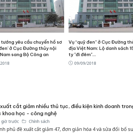
 tướng yêu cầu chuyển hồ sơ
Vụ “quỹ đen” ở Cục Đường th
đen' ở Cục Đường thủy nội
địa Việt Nam: Lộ danh sách 1
t Nam sang Bộ Công an
ty "đi đêm"…
/2018
09/09/2018
xuất cắt giảm nhiều thủ tục, điều kiện kinh doanh trong
 khoa học - công nghệ
Công an
 giờ trước
Chính sách
tìm bị h
nh phủ đề xuất cắt giảm 47, đơn giản hóa 4 và sửa đổi bổ s
án sản 