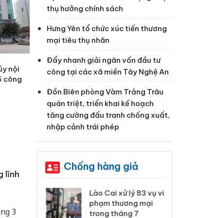
thụ hưởng chính sách
Hưng Yên tổ chức xúc tiến thương
mại tiêu thụ nhãn
Đẩy nhanh giải ngân vốn đầu tư
ủy nội
công tại các xã miền Tây Nghệ An
5 công
Đồn Biên phòng Vàm Trảng Trâu
quán triệt, triển khai kế hoạch
tăng cường đấu tranh chống xuất,
nhập cảnh trái phép
Chống hàng giả
 lĩnh
 Thanh Hóa
Lào Cai xử lý 83 vụ vi
Cô
ại trong vụ
phạm thương mại
tìm
ung 3
xuất, buôn
trong tháng 7
án