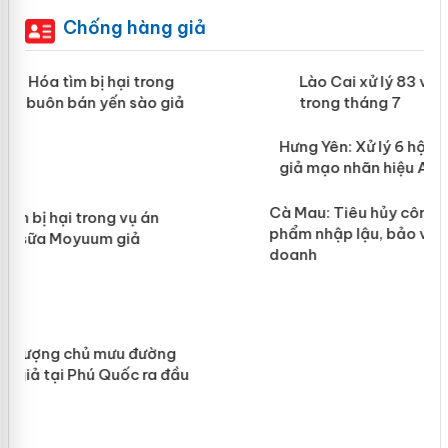
Chống hàng giả
 án
Lào Cai xử lý 83 vụ vi phạm thương
mại trong tháng 7
n
y
Hưng Yên: Xử lý 6 hộ kinh doanh bán
hàng giả mạo nhãn hiệu Adidas, Nike
Cà Mau: Tiêu hủy công khai hàng ngàn sản
phẩm nhập lậu, bảo vệ môi trường kinh
doanh