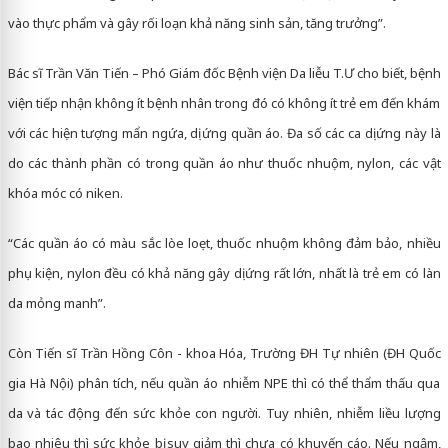
vào thực phẩm và gây rối loạn khả năng sinh sản, tăng trưởng”.
Bác sĩ Trần Văn Tiến – Phó Giám đốc Bệnh viện Da liễu T.Ư cho biết, bệnh
viện tiếp nhận không ít bệnh nhân trong đó có không ít trẻ em đến khám
với các hiện tượng mẩn ngứa, dị ứng quần áo. Đa số các ca dị ứng này là
do các thành phần có trong quần áo như thuốc nhuộm, nylon, các vật
khóa móc có niken.
“Các quần áo có màu sắc lòe loẹt, thuốc nhuộm không đảm bảo, nhiều
phụ kiện, nylon đều có khả năng gây dị ứng rất lớn, nhất là trẻ em có làn
da mỏng manh”.
Còn Tiến sĩ Trần Hồng Côn - khoa Hóa, Trường ĐH Tự nhiên (ĐH Quốc
gia Hà Nội) phân tích, nếu quần áo nhiễm NPE thì có thể thẩm thấu qua
da và tác động đến sức khỏe con người. Tuy nhiên, nhiễm liều lượng
bao nhiêu thì sức khỏe bị suy giảm thì chưa có khuyến cáo. Nếu ngậm,