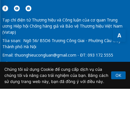
Tạp chí điện tử Thương hiệu và Công luận của cơ quan Trung
ương Hiệp hội Chống hàng giả và Bảo vệ Thương hiệu Việt Nam
(Vatap)
A
Tòa soạn: Ngõ 56/ B5D6 Trương Công Giai - Phường Cầu Giấy -
Thành phố Hà Nội
Email:
thuonghieucongluan@gmail.com
- ĐT: 093 172 5555
Tổng Biên Tập: Vũ Đức Thuận
Chúng tôi sử dụng Cookie để cung cấp dịch vụ của
Giấy phép hoạt động báo chí điện tử số 64/GP-BTTTT do Bộ
chúng tôi và nâng cao trải nghiệm của bạn. Bằng cách
OK
Thông tin và Truyền thông cấp ngày 21/2/2020.
sử dụng trang web này, bạn đã đồng ý với điều này.
Copyright © 2026
TẠP CHÍ THƯƠNG HIỆU & CÔNG
LUẬN
. All Rights Reserved.
Bản quyền thuộc Tạp chí Thương hiệu và Công luận. Cấm
sao chép dưới mọi hình thức nếu không có sự chấp thuận