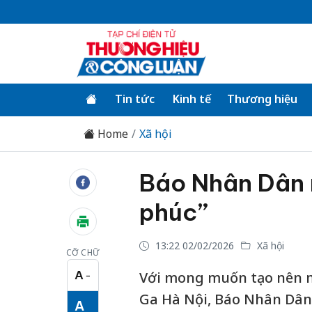
Tin tức
Kinh tế
Thương hiệu
Home
Xã hội
Báo Nhân Dân 
phúc”
13:22 02/02/2026
Xã hội
CỠ CHỮ
A
Với mong muốn tạo nên mộ
−
Cỡ chữ nhỏ
Ga Hà Nội, Báo Nhân Dân
A