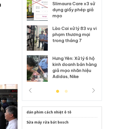
m nhập lậu,
Slimaura Care x3 sử
sả
h
môi trường
dụng giấy phép giả
bả
anh
mạo
ki
 Thanh Hóa
Lào Cai xử lý 83 vụ vi
Cô
ại trong vụ
phạm thương mại
tìm
xuất, buôn
trong tháng 7
án
 sào giả
bá
Hưng Yên: Xử lý 6 hộ
óa: Tìm bị
Th
kinh doanh bán hàng
g vụ án buôn
hạ
giả mạo nhãn hiệu
h sữa
bá
Adidas, Nike
 giả
Mo
dán phim cách nhiệt ô tô
Sửa máy rửa bát bosch