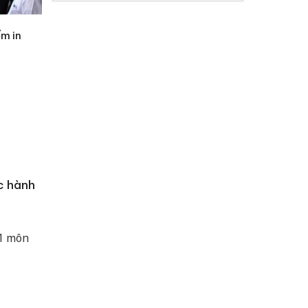
ểm in
c hành
 1 môn