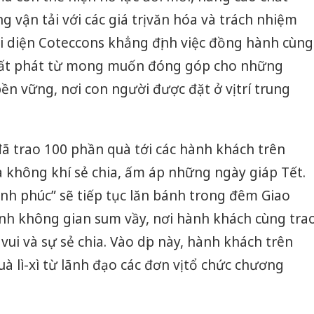
g vận tải với các giá trị văn hóa và trách nhiệm
i diện Coteccons khẳng định việc đồng hành cùng
uất phát từ mong muốn đóng góp cho những
bền vững, nơi con người được đặt ở vị trí trung
 đã trao 100 phần quà tới các hành khách trên
ỏa không khí sẻ chia, ấm áp những ngày giáp Tết.
nh phúc” sẽ tiếp tục lăn bánh trong đêm Giao
ành không gian sum vầy, nơi hành khách cùng tra
vui và sự sẻ chia. Vào dịp này, hành khách trên
à lì-xì từ lãnh đạo các đơn vị tổ chức chương
Cà Mau:
công kh