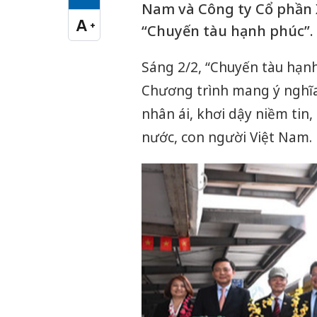
Cỡ chữ vừa
Nam và Công ty Cổ phần 
A
+
“Chuyến tàu hạnh phúc”.
Cỡ chữ lớn
Sáng 2/2, “Chuyến tàu hạnh
Chương trình mang ý nghĩa 
nhân ái, khơi dậy niềm tin
nước, con người Việt Nam.