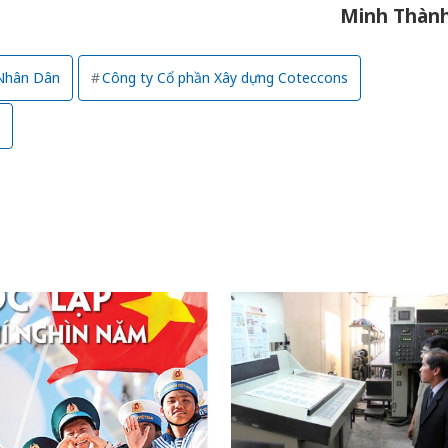
sản phẩ
Minh Thàn
bảo vệ 
kinh do
Nhân Dân
Công ty Cổ phần Xây dựng Coteccons
Công an
tìm bị h
án sản 
bán yến
Thanh H
hại tron
bán bìn
Moyuum