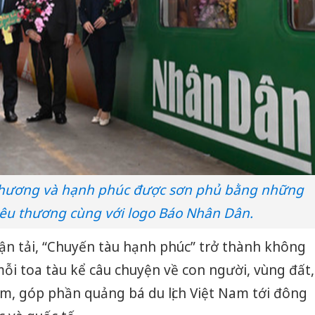
thương và hạnh phúc được sơn phủ bằng những
êu thương cùng với logo Báo Nhân Dân.
ận tải, “Chuyến tàu hạnh phúc” trở thành không
mỗi toa tàu kể câu chuyện về con người, vùng đất,
m, góp phần quảng bá du lịch Việt Nam tới đông