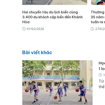
Hai chuyến tàu du lịch biển cùng
Thường t
3.400 du khách cập bến đến Khánh
35 năm 
Hòa
tuần ra 
01/02/2026
27/02
Bài viết khác
Học
1 l
1
Từ 
thể