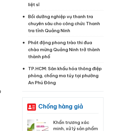
liệt sĩ
Bồi dưỡng nghiệp vụ thanh tra
chuyên sâu cho công chức Thanh
tra tỉnh Quảng Ninh
Phát động phong trào thi đua
chào mừng Quảng Ninh trở thành
thành phố
TP.HCM: Sân khấu hóa thông điệp
phòng, chống ma túy tại phường
An Phú Đông
o
Chống hàng giả
 Tiêu hủy
Khẩn trương xác
Cà
ai hàng ngàn
minh, xử lý sản phẩm
cô