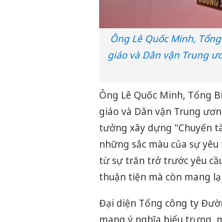
Ông Lê Quốc Minh, Tổng
giáo và Dân vận Trung ươ
Ông Lê Quốc Minh, Tổng B
giáo và Dân vận Trung ương
tưởng xây dựng "Chuyến tà
những sắc màu của sự yêu
từ sự trăn trở trước yêu cầ
thuận tiện mà còn mang lại 
Đại diện Tổng công ty Đườn
mang ý nghĩa biểu trưng, m