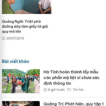
Quảng Ngãi: Triệt phá
đường dây làm giấy tờ giả
quy mô lớn
30/07/2019
Bài viết khác
Hà Tĩnh hoàn thành lấy mẫu
các phần mộ liệt sĩ chưa xác
định thông tin
6 giờ trước
Tin tức
Quảng Trị: Phát hiện, quy tập 1