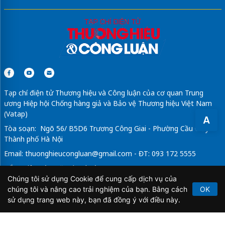
Tạp chí điện tử Thương hiệu và Công luận của cơ quan Trung
ương Hiệp hội Chống hàng giả và Bảo vệ Thương hiệu Việt Nam
(Vatap)
A
Tòa soạn: Ngõ 56/ B5D6 Trương Công Giai - Phường Cầu Giấy -
Thành phố Hà Nội
Email:
thuonghieucongluan@gmail.com
- ĐT: 093 172 5555
Tổng Biên Tập: Vũ Đức Thuận
Chúng tôi sử dụng Cookie để cung cấp dịch vụ của
Giấy phép hoạt động báo chí điện tử số 64/GP-BTTTT do Bộ
chúng tôi và nâng cao trải nghiệm của bạn. Bằng cách
OK
Thông tin và Truyền thông cấp ngày 21/2/2020.
sử dụng trang web này, bạn đã đồng ý với điều này.