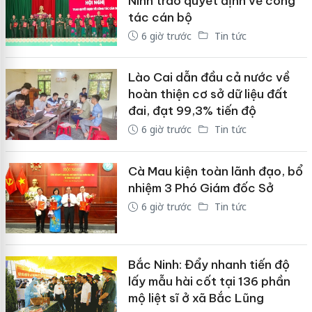
Ninh trao quyết định về công
tác cán bộ
6 giờ trước
Tin tức
Lào Cai dẫn đầu cả nước về
hoàn thiện cơ sở dữ liệu đất
đai, đạt 99,3% tiến độ
6 giờ trước
Tin tức
Cà Mau kiện toàn lãnh đạo, bổ
nhiệm 3 Phó Giám đốc Sở
6 giờ trước
Tin tức
Bắc Ninh: Đẩy nhanh tiến độ
lấy mẫu hài cốt tại 136 phần
mộ liệt sĩ ở xã Bắc Lũng