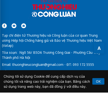
Tạp chí điện tử Thương hiệu và Công luận của cơ quan Trung
ương Hiệp hội Chống hàng giả và Bảo vệ Thương hiệu Việt Nam
(Vatap)
A
Tòa soạn: Ngõ 56/ B5D6 Trương Công Giai - Phường Cầu Giấy -
Thành phố Hà Nội
Email:
thuonghieucongluan@gmail.com
- ĐT: 093 172 5555
Tổng Biên Tập: Vũ Đức Thuận
Chúng tôi sử dụng Cookie để cung cấp dịch vụ của
Giấy phép hoạt động báo chí điện tử số 64/GP-BTTTT do Bộ
chúng tôi và nâng cao trải nghiệm của bạn. Bằng cách
OK
Thông tin và Truyền thông cấp ngày 21/2/2020.
sử dụng trang web này, bạn đã đồng ý với điều này.
Copyright © 2026
TẠP CHÍ THƯƠNG HIỆU & CÔNG