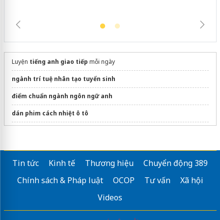
Luyện
tiếng anh giao tiếp
mỗi ngày
ngành trí tuệ nhân tạo tuyển sinh
điểm chuẩn ngành ngôn ngữ anh
dán phim cách nhiệt ô tô
Xưởng
may áo polo đồng phục
uy tín
Sửa máy rửa bát bosch
Tin tức
Kinh tế
Thương hiệu
Chuyển động 389
ngành công nghệ ô tô
ĐH Duy Tân
Chính sách & Pháp luật
OCOP
Tư vấn
Xã hội
Visa du học Thụy Sĩ
Videos
Chương trình
du học Singapore