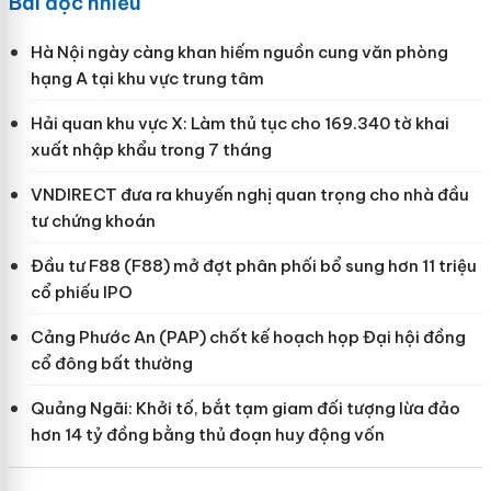
Bài đọc nhiều
Hà Nội ngày càng khan hiếm nguồn cung văn phòng
hạng A tại khu vực trung tâm
Hải quan khu vực X: Làm thủ tục cho 169.340 tờ khai
xuất nhập khẩu trong 7 tháng
VNDIRECT đưa ra khuyến nghị quan trọng cho nhà đầu
tư chứng khoán
Đầu tư F88 (F88) mở đợt phân phối bổ sung hơn 11 triệu
cổ phiếu IPO
Cảng Phước An (PAP) chốt kế hoạch họp Đại hội đồng
cổ đông bất thường
Quảng Ngãi: Khởi tố, bắt tạm giam đối tượng lừa đảo
hơn 14 tỷ đồng bằng thủ đoạn huy động vốn