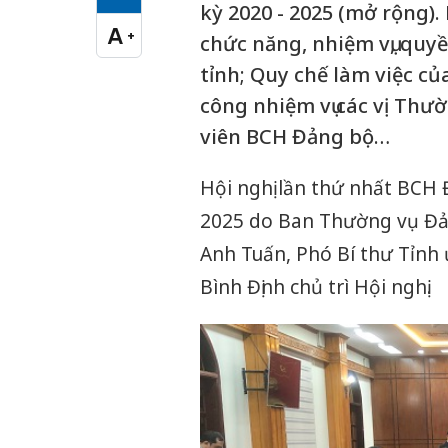
Cỡ chữ vừa
kỳ 2020 - 2025 (mở rộng).
A
+
chức năng, nhiệm vụ, qu
Cỡ chữ lớn
tỉnh; Quy chế làm việc 
công nhiệm vụ các vị Thư
viên BCH Đảng bộ…
Hội nghị lần thứ nhất BCH 
2025 do Ban Thường vụ Đả
Anh Tuấn, Phó Bí thư Tỉnh 
Bình Định chủ trì Hội nghị.