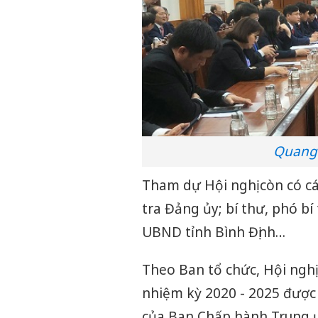
Quang 
Tham dự Hội nghị còn có cá
tra Đảng ủy; bí thư, phó bí
UBND tỉnh Bình Định…
Theo Ban tổ chức, Hội ngh
nhiệm kỳ 2020 - 2025 được
của Ban Chấp hành Trung ư