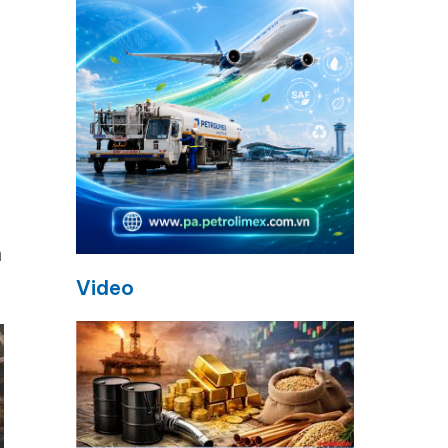
h
Video