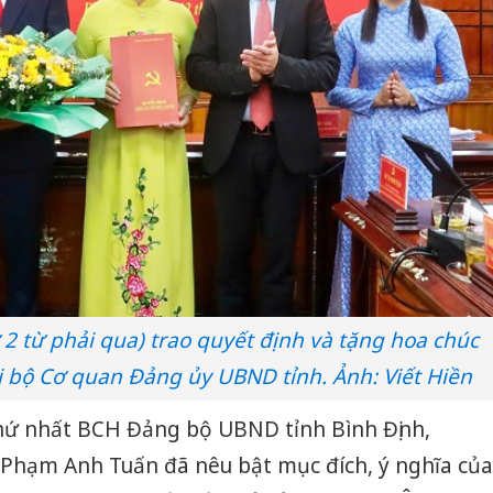
Thanh H
hại tron
bán bìn
Moyuum
An Gian
chủ mưu
bán hàng
Quốc ra
 từ phải qua) trao quyết định và tặng hoa chúc
i bộ Cơ quan Đảng ủy UBND tỉnh. Ảnh: Viết Hiền
 thứ nhất BCH Đảng bộ UBND tỉnh Bình Định,
 Phạm Anh Tuấn đã nêu bật mục đích, ý nghĩa của