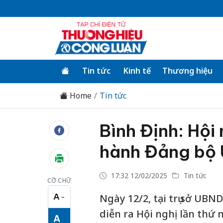
Tin tức
Kinh tế
Thương hiệu
Home
Tin tức
Bình Định: Hội
hành Đảng bộ 
17:32 12/02/2025
Tin tức
CỠ CHỮ
A
Ngày 12/2, tại trụ sở UBN
−
Cỡ chữ nhỏ
diễn ra Hội nghị lần thứ
A