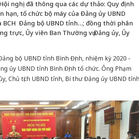
 Hội nghị đã thông qua các dự thảo: Quy định
yền hạn, tổ chức bộ máy của Đảng ủy UBND
của BCH Đảng bộ UBND tỉnh…; đồng thời phân
ờng trực, Ủy viên Ban Thường vụ Đảng ủy, Ủy
Đảng bộ UBND tỉnh Bình Định, nhiệm kỳ 2020 -
ng ủy UBND tỉnh Bình Định tổ chức. Ông Phạm
ủy, Chủ tịch UBND tỉnh, Bí thư Đảng ủy UBND tỉn