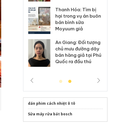
Hưng Yên: Xử lý 6 hộ
óa: Tìm bị
Th
kinh doanh bán hàng
g vụ án buôn
hạ
giả mạo nhãn hiệu
h sữa
bá
Adidas, Nike
 giả
Mo
Cà Mau: Tiêu hủy
g: Đối tượng
An
công khai hàng ngàn
 đường dây
ch
sản phẩm nhập lậu,
 giả tại Phú
bá
bảo vệ môi trường
 đầu thú
Qu
kinh doanh
dán phim cách nhiệt ô tô
Sửa máy rửa bát bosch