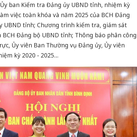
a Ủy ban Kiểm tra Đảng ủy UBND tỉnh, nhiệm kỳ
 làm việc toàn khóa và năm 2025 của BCH Đảng
 UBND tỉnh; Chương trình kiểm tra, giám sát
a BCH Đảng bộ UBND tỉnh; Thông báo phân công
trực, Ủy viên Ban Thường vụ Đảng ủy, Ủy viên
iệm kỳ 2020 - 2025…
Công an
tìm bị h
án sản 
bán yến