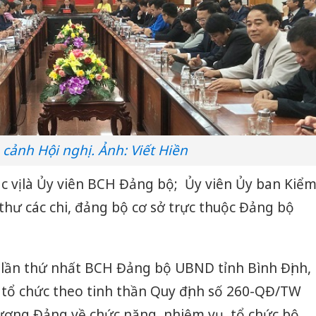
cảnh Hội nghị. Ảnh: Viết Hiền
c vị là Ủy viên BCH Đảng bộ; Ủy viên Ủy ban Kiể
 thư các chi, đảng bộ cơ sở trực thuộc Đảng bộ
ị lần thứ nhất BCH Đảng bộ UBND tỉnh Bình Định,
 tổ chức theo tinh thần Quy định số 260-QĐ/TW
ơng Đảng về chức năng, nhiệm vụ, tổ chức bộ