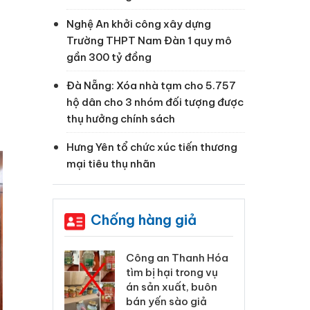
Nghệ An khởi công xây dựng
Trường THPT Nam Đàn 1 quy mô
gần 300 tỷ đồng
Đà Nẵng: Xóa nhà tạm cho 5.757
hộ dân cho 3 nhóm đối tượng được
thụ hưởng chính sách
Hưng Yên tổ chức xúc tiến thương
mại tiêu thụ nhãn
Chống hàng giả
 Thanh Hóa
Lào Cai xử lý 83 vụ vi
Cô
ại trong vụ
phạm thương mại
tìm
xuất, buôn
trong tháng 7
án
 sào giả
bá