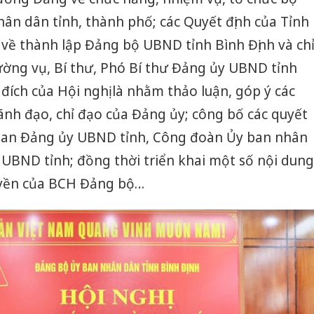
ân dân tỉnh, thành phố; các Quyết định của Tỉnh
về thành lập Đảng bộ UBND tỉnh Bình Định và ch
ờng vụ, Bí thư, Phó Bí thư Đảng ủy UBND tỉnh
đích của Hội nghị là nhằm thảo luận, góp ý các
ãnh đạo, chỉ đạo của Đảng ủy; công bố các quyết
quan Đảng ủy UBND tỉnh, Công đoàn Ủy ban nhân
UBND tỉnh; đồng thời triển khai một số nội dung
yền của BCH Đảng bộ…