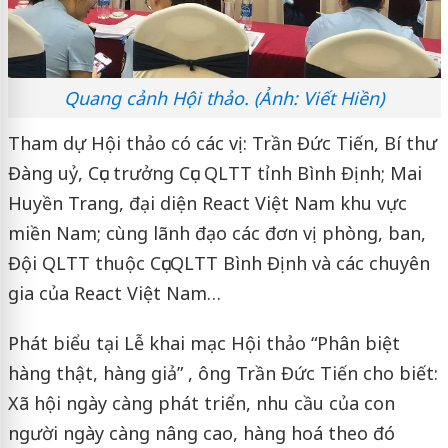
Quang cảnh Hội thảo. (Ảnh: Viết Hiền)
Tham dự Hội thảo có các vị: Trần Đức Tiến, Bí thư
Đàng uỷ, Cục trưởng Cục QLTT tỉnh Bình Định; Mai
Huyền Trang, đại diện React Việt Nam khu vực
miền Nam; cùng lãnh đạo các đơn vị phòng, ban,
Đội QLTT thuộc CụcQLTT Bình Định và các chuyên
gia của React Việt Nam…
Phát biểu tại Lễ khai mạc Hội thảo “Phân biệt
hàng thật, hàng giả” , ông Trần Đức Tiến cho biết:
Xã hội ngày càng phát triển, nhu cầu của con
người ngày càng nâng cao, hàng hoá theo đó