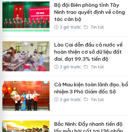
Bộ đội Biên phòng tỉnh Tây
Ninh trao quyết định về công
tác cán bộ
3 giờ trước
Tin tức
Lào Cai dẫn đầu cả nước về
hoàn thiện cơ sở dữ liệu đất
đai, đạt 99,3% tiến độ
3 giờ trước
Tin tức
Cà Mau kiện toàn lãnh đạo, bổ
nhiệm 3 Phó Giám đốc Sở
3 giờ trước
Tin tức
Bắc Ninh: Đẩy nhanh tiến độ
lấy mẫu hài cốt tại 136 phần