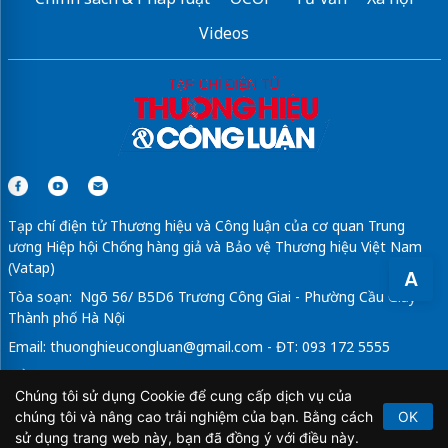
Videos
Tạp chí điện tử Thương hiệu và Công luận của cơ quan Trung
ương Hiệp hội Chống hàng giả và Bảo vệ Thương hiệu Việt Nam
(Vatap)
A
Tòa soạn: Ngõ 56/ B5D6 Trương Công Giai - Phường Cầu Giấy -
Thành phố Hà Nội
Email:
thuonghieucongluan@gmail.com
- ĐT: 093 172 5555
Tổng Biên Tập: Vũ Đức Thuận
Chúng tôi sử dụng Cookie để cung cấp dịch vụ của
Giấy phép hoạt động báo chí điện tử số 64/GP-BTTTT do Bộ
chúng tôi và nâng cao trải nghiệm của bạn. Bằng cách
OK
Thông tin và Truyền thông cấp ngày 21/2/2020.
sử dụng trang web này, bạn đã đồng ý với điều này.