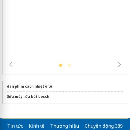
Cà Mau: Tiêu hủy công khai hàng
ngàn sản phẩm nhập lậu, bảo vệ môi
trường kinh doanh
dán phim cách nhiệt ô tô
Sửa máy rửa bát bosch
Tin tức
Kinh tế
Thương hiệu
Chuyển động 389