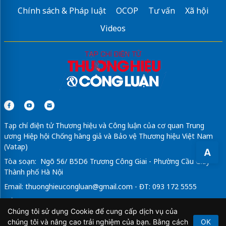
Chính sách & Pháp luật
OCOP
Tư vấn
Xã hội
Videos
Tạp chí điện tử Thương hiệu và Công luận của cơ quan Trung
ương Hiệp hội Chống hàng giả và Bảo vệ Thương hiệu Việt Nam
(Vatap)
A
Tòa soạn: Ngõ 56/ B5D6 Trương Công Giai - Phường Cầu Giấy -
Thành phố Hà Nội
Email:
thuonghieucongluan@gmail.com
- ĐT: 093 172 5555
Tổng Biên Tập: Vũ Đức Thuận
Chúng tôi sử dụng Cookie để cung cấp dịch vụ của
Giấy phép hoạt động báo chí điện tử số 64/GP-BTTTT do Bộ
chúng tôi và nâng cao trải nghiệm của bạn. Bằng cách
OK