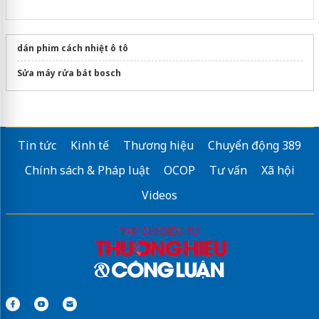
dán phim cách nhiệt ô tô
Sửa máy rửa bát bosch
Tin tức
Kinh tế
Thương hiệu
Chuyển động 389
Chính sách & Pháp luật
OCOP
Tư vấn
Xã hội
Videos