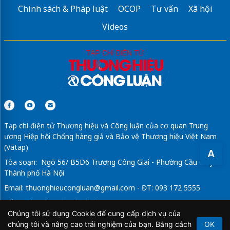
Chính sách & Pháp luật
OCOP
Tư vấn
Xã hội
Videos
Tạp chí điện tử Thương hiệu và Công luận của cơ quan Trung
ương Hiệp hội Chống hàng giả và Bảo vệ Thương hiệu Việt Nam
(Vatap)
A
Tòa soạn: Ngõ 56/ B5D6 Trương Công Giai - Phường Cầu Giấy -
Thành phố Hà Nội
Email:
thuonghieucongluan@gmail.com
- ĐT: 093 172 5555
Tổng Biên Tập: Vũ Đức Thuận
Chúng tôi sử dụng Cookie để cung cấp dịch vụ của
Giấy phép hoạt động báo chí điện tử số 64/GP-BTTTT do Bộ
chúng tôi và nâng cao trải nghiệm của bạn. Bằng cách
OK
Thông tin và Truyền thông cấp ngày 21/2/2020.