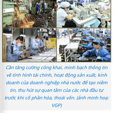
Cần tăng cường công khai, minh bạch thông tin
về tình hình tài chính, hoạt động sản xuất, kinh
doanh của doanh nghiệp nhà nước để tạo niềm
tin, thu hút sự quan tâm của các nhà đầu tư
trước khi cổ phần hóa, thoái vốn. (ảnh minh hoạ:
VGP)