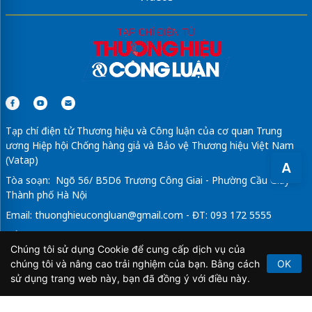
Tạp chí điện tử Thương hiệu và Công luận của cơ quan Trung
ương Hiệp hội Chống hàng giả và Bảo vệ Thương hiệu Việt Nam
(Vatap)
A
Tòa soạn: Ngõ 56/ B5D6 Trương Công Giai - Phường Cầu Giấy -
Thành phố Hà Nội
Email:
thuonghieucongluan@gmail.com
- ĐT: 093 172 5555
Tổng Biên Tập: Vũ Đức Thuận
Chúng tôi sử dụng Cookie để cung cấp dịch vụ của
Giấy phép hoạt động báo chí điện tử số 64/GP-BTTTT do Bộ
chúng tôi và nâng cao trải nghiệm của bạn. Bằng cách
OK
Thông tin và Truyền thông cấp ngày 21/2/2020.
sử dụng trang web này, bạn đã đồng ý với điều này.