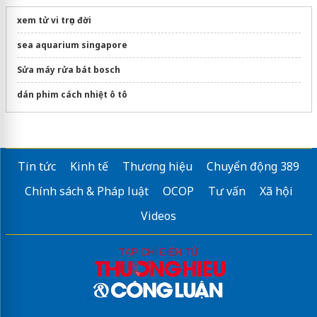
xem tử vi trọn đời
sea aquarium singapore
Sửa máy rửa bát bosch
dán phim cách nhiệt ô tô
Tin tức
Kinh tế
Thương hiệu
Chuyển động 389
Chính sách & Pháp luật
OCOP
Tư vấn
Xã hội
Videos