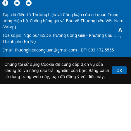
Tạp chí điện tử Thương hiệu và Công luận của cơ quan Trung
ương Hiệp hội Chống hàng giả và Bảo vệ Thương hiệu Việt Nam
(Vatap)
A
Tòa soạn: Ngõ 56/ B5D6 Trương Công Giai - Phường Cầu Giấy -
Thành phố Hà Nội
Email:
thuonghieucongluan@gmail.com
- ĐT: 093 172 5555
Tổng Biên Tập: Vũ Đức Thuận
Chúng tôi sử dụng Cookie để cung cấp dịch vụ của
Giấy phép hoạt động báo chí điện tử số 64/GP-BTTTT do Bộ
chúng tôi và nâng cao trải nghiệm của bạn. Bằng cách
OK
Thông tin và Truyền thông cấp ngày 21/2/2020.
sử dụng trang web này, bạn đã đồng ý với điều này.
Copyright © 2026
TẠP CHÍ THƯƠNG HIỆU & CÔNG
LUẬN
. All Rights Reserved.
Bản quyền thuộc Tạp chí Thương hiệu và Công luận. Cấm
sao chép dưới mọi hình thức nếu không có sự chấp thuận