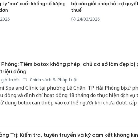
 ty "ma" xuất khống số lượng
bộ các giải pháp hỗ trợ quyế
 đơn
thuế
/2026
24/03/2026
 Phòng: Tiêm botox không phép, chủ cơ sở làm đẹp bị 
triệu đồng
 giờ trước
Chính sách & Pháp Luật
i Spa and Clinic tại phường Lê Chân, TP Hải Phòng bị xử ph
ệu đồng và đình chỉ hoạt động 18 tháng do thực hiện dịch vụ
sử dụng botox can thiệp vào cơ thể người khi chưa được cấp
ng Trị: Kiểm tra, tuyên truyền và ký cam kết không ki