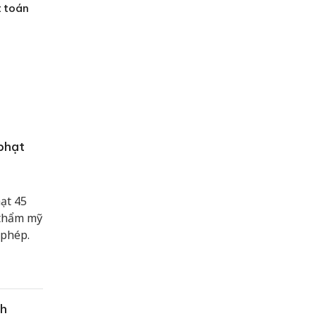
t toán
phạt
ạt 45
 thẩm mỹ
 phép.
nh