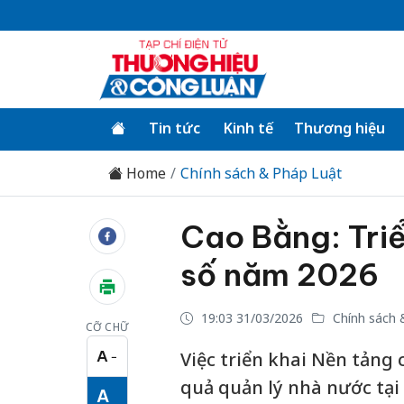
Tin tức
Kinh tế
Thương hiệu
Home
Chính sách & Pháp Luật
Cao Bằng: Triể
số năm 2026
19:03 31/03/2026
Chính sách 
CỠ CHỮ
A
Việc triển khai Nền tảng
−
Cỡ chữ nhỏ
quả quản lý nhà nước tại
A