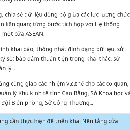
, chia sẻ dữ liệu đồng bộ giữa các lực lượng chức
ân liên quan; từng bước tích hợp với Hệ thống
ế một cửa ASEAN.
rình khai báo; thống nhất định dạng dữ liệu, sử
ký số; bảo đảm thuận tiện trong khai thác, sử
 lý...
ng cũng giao các nhiệm vụ cụ thể cho các cơ quan,
Quản lý Khu kinh tế tỉnh Cao Bằng, Sở Khoa học v
 đội Biên phòng, Sở Công Thương...
ung cần thực hiện để triển khai Nền tảng cửa