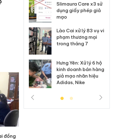
c
m nhập lậu,
Slimaura Care x3 sử
sả
môi trường
dụng giấy phép giả
bả
anh
mạo
ki
 Thanh Hóa
Lào Cai xử lý 83 vụ vi
Cô
ại trong vụ
phạm thương mại
tìm
xuất, buôn
trong tháng 7
án
 sào giả
bá
Hưng Yên: Xử lý 6 hộ
óa: Tìm bị
Th
kinh doanh bán hàng
g vụ án buôn
hạ
giả mạo nhãn hiệu
h sữa
bá
Adidas, Nike
 giả
Mo
ai đồng