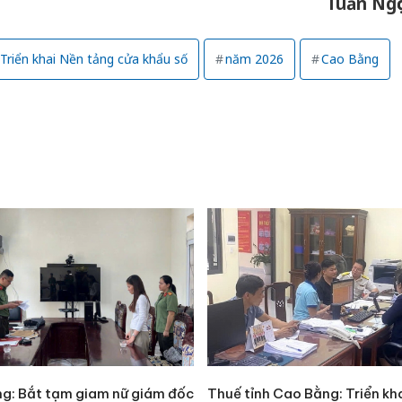
Tuấn Ngọ
sản phẩ
bảo vệ 
kinh do
Triển khai Nền tảng cửa khẩu số
năm 2026
Cao Bằng
Công an
tìm bị h
án sản 
bán yến
Thanh H
hại tron
bán bìn
Moyuum
g: Bắt tạm giam nữ giám đốc
Thuế tỉnh Cao Bằng: Triển kh