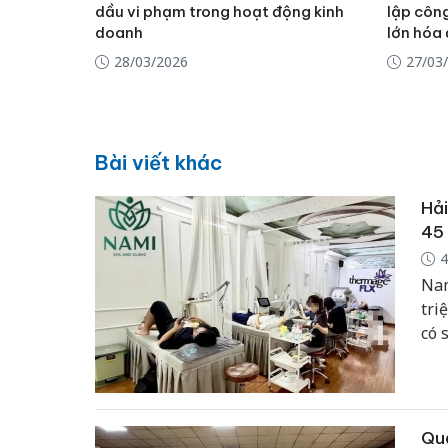
dầu vi phạm trong hoạt động kinh
lập công
doanh
lớn hóa
28/03/2026
27/03
Bài viết khác
Hải
45 
4
Nam
tri
có 
Quả