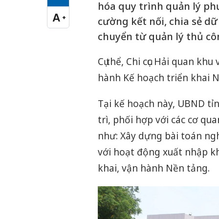
Cỡ chữ vừa
hóa quy trình quản lý ph
A
+
cường kết nối, chia sẻ dữ
Cỡ chữ lớn
chuyển từ quản lý thủ côn
Cụ thể, Chi cục Hải quan kh
hành Kế hoạch triển khai 
Tại kế hoạch này, UBND tỉn
trì, phối hợp với các cơ qu
như: Xây dựng bài toán ngh
với hoạt động xuất nhập kh
khai, vận hành Nền tảng.