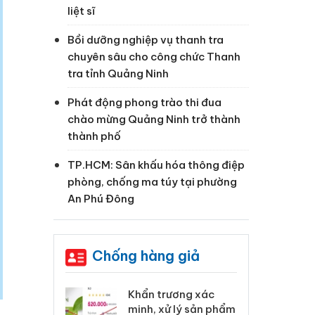
liệt sĩ
Bồi dưỡng nghiệp vụ thanh tra
chuyên sâu cho công chức Thanh
tra tỉnh Quảng Ninh
Phát động phong trào thi đua
chào mừng Quảng Ninh trở thành
thành phố
TP.HCM: Sân khấu hóa thông điệp
phòng, chống ma túy tại phường
An Phú Đông
Chống hàng giả
 Tiêu hủy
Khẩn trương xác
Cà
ai hàng ngàn
minh, xử lý sản phẩm
cô