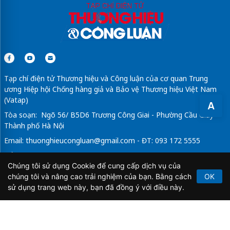
Tạp chí điện tử Thương hiệu và Công luận của cơ quan Trung
ương Hiệp hội Chống hàng giả và Bảo vệ Thương hiệu Việt Nam
(Vatap)
A
Tòa soạn: Ngõ 56/ B5D6 Trương Công Giai - Phường Cầu Giấy -
Thành phố Hà Nội
Email:
thuonghieucongluan@gmail.com
- ĐT: 093 172 5555
Tổng Biên Tập: Vũ Đức Thuận
Chúng tôi sử dụng Cookie để cung cấp dịch vụ của
Giấy phép hoạt động báo chí điện tử số 64/GP-BTTTT do Bộ
chúng tôi và nâng cao trải nghiệm của bạn. Bằng cách
OK
Thông tin và Truyền thông cấp ngày 21/2/2020.
sử dụng trang web này, bạn đã đồng ý với điều này.