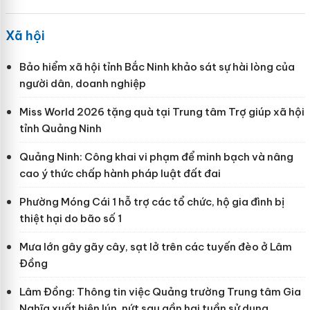
Xã hội
Bảo hiểm xã hội tỉnh Bắc Ninh khảo sát sự hài lòng của
người dân, doanh nghiệp
Miss World 2026 tặng quà tại Trung tâm Trợ giúp xã hội
tỉnh Quảng Ninh
Quảng Ninh: Công khai vi phạm để minh bạch và nâng
cao ý thức chấp hành pháp luật đất đai
Phường Móng Cái 1 hỗ trợ các tổ chức, hộ gia đình bị
thiệt hại do bão số 1
Mưa lớn gây gãy cây, sạt lở trên các tuyến đèo ở Lâm
Đồng
Lâm Đồng: Thông tin việc Quảng trường Trung tâm Gia
Nghĩa xuất hiện lún, nứt sau gần hai tuần sử dụng