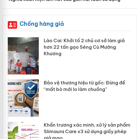
Chống hàng giả
mại
Lào Cai: Khởi tố 2 chủ cơ sở làm giả
hơn 22 tấn gạo Séng Cù Mường
Khương
àng
ản
Bảo vệ thương hiệu từ gốc: Đừng để
“mất bò mới lo làm chuồng”
Khẩn trương xác minh, xử lý sản phẩm
Slimaura Care x3 sử dụng giấy phép
giả mạo