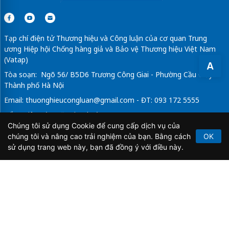
Tạp chí điện tử Thương hiệu và Công luận của cơ quan Trung
ương Hiệp hội Chống hàng giả và Bảo vệ Thương hiệu Việt Nam
(Vatap)
A
Tòa soạn: Ngõ 56/ B5D6 Trương Công Giai - Phường Cầu Giấy -
Thành phố Hà Nội
Email:
thuonghieucongluan@gmail.com
- ĐT: 093 172 5555
Tổng Biên Tập: Vũ Đức Thuận
Chúng tôi sử dụng Cookie để cung cấp dịch vụ của
Giấy phép hoạt động báo chí điện tử số 64/GP-BTTTT do Bộ
chúng tôi và nâng cao trải nghiệm của bạn. Bằng cách
OK
Thông tin và Truyền thông cấp ngày 21/2/2020.
sử dụng trang web này, bạn đã đồng ý với điều này.
Copyright © 2026
TẠP CHÍ THƯƠNG HIỆU & CÔNG
LUẬN
. All Rights Reserved.
Bản quyền thuộc Tạp chí Thương hiệu và Công luận. Cấm