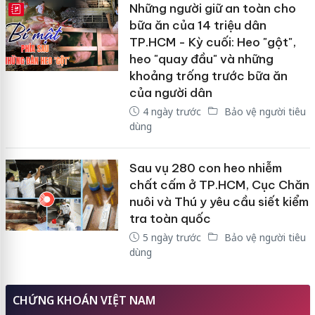
Những người giữ an toàn cho
E-MAGAZINE
bữa ăn của 14 triệu dân
TP.HCM - Kỳ cuối: Heo "gột",
heo "quay đầu" và những
khoảng trống trước bữa ăn
của người dân
4 ngày trước
Bảo vệ người tiêu
dùng
Sau vụ 280 con heo nhiễm
chất cấm ở TP.HCM, Cục Chăn
nuôi và Thú y yêu cầu siết kiểm
tra toàn quốc
5 ngày trước
Bảo vệ người tiêu
dùng
CHỨNG KHOÁN VIỆT NAM