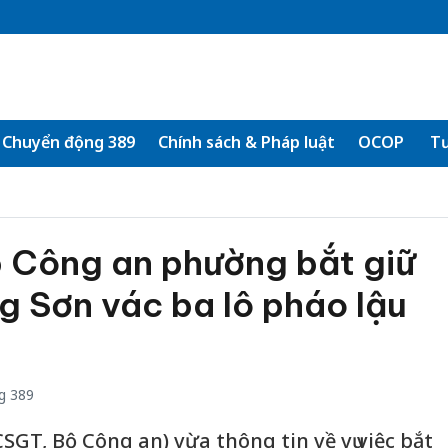
Chuyển động 389
Chính sách & Pháp luật
OCOP
Tư
 Công an phường bắt giữ
g Sơn vác ba lô pháo lậu
g 389
CSGT, Bộ Công an) vừa thông tin về vụ việc bắt