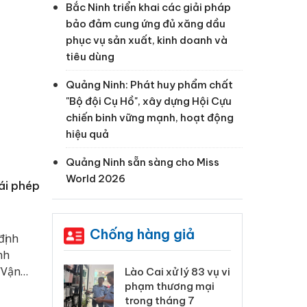
Bắc Ninh triển khai các giải pháp
bảo đảm cung ứng đủ xăng dầu
phục vụ sản xuất, kinh doanh và
tiêu dùng
Quảng Ninh: Phát huy phẩm chất
"Bộ đội Cụ Hồ", xây dựng Hội Cựu
chiến binh vững mạnh, hoạt động
hiệu quả
Quảng Ninh sẵn sàng cho Miss
World 2026
ái phép
Chống hàng giả
định
nh
“Vận
 Thanh Hóa
Lào Cai xử lý 83 vụ vi
Cô
ại trong vụ
phạm thương mại
tìm
xuất, buôn
trong tháng 7
án