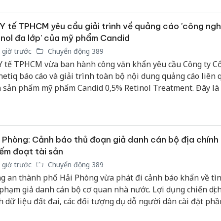
bán yến
Y tế TPHCM yêu cầu giải trình về quảng cáo 'công ng
Thanh H
inol đa lớp' của mỹ phẩm Candid
hại tron
bán bìn
 giờ trước
Chuyển động 389
Moyuum
Y tế TPHCM vừa ban hành công văn khẩn yêu cầu Công ty C
netiq báo cáo và giải trình toàn bộ nội dung quảng cáo liên
An Gian
 sản phẩm mỹ phẩm Candid 0,5% Retinol Treatment. Đây là
chủ mưu
i xử lý tiếp theo của cơ quan quản lý sau khi sản phẩm này
bán hàng
i nhiều tranh cãi và phản ánh từ cộng đồng người tiêu dùng
Quốc ra
 Phòng: Cảnh báo thủ đoạn giả danh cán bộ địa chính
ếm đoạt tài sản
 giờ trước
Chuyển động 389
g an thành phố Hải Phòng vừa phát đi cảnh báo khẩn về tì
 phạm giả danh cán bộ cơ quan nhà nước. Lợi dụng chiến dịc
h dữ liệu đất đai, các đối tượng dụ dỗ người dân cài đặt p
a mã độc nhằm chiếm đoạt tài sản.