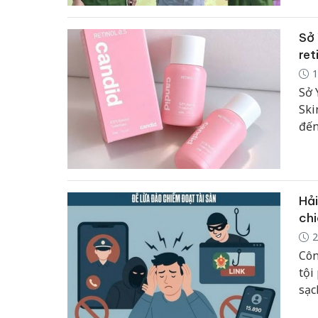
Sở 
ret
1
Sở 
Ski
đến
thá
phả
Hải
chi
2
Côn
tội
sạc
chứ