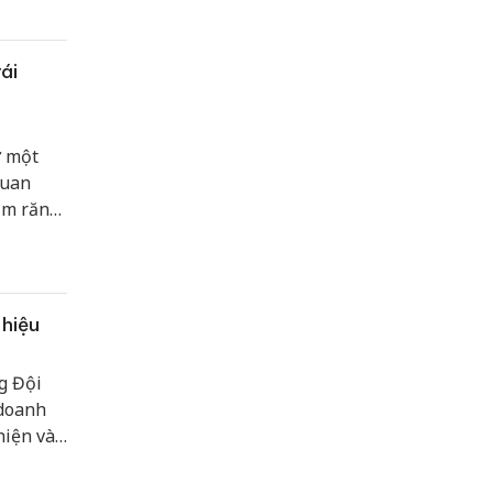
ái
ữ một
quan
ằm răn
 hiệu
g Đội
 doanh
hiện và
g vật vi