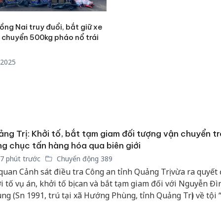
ng Nai truy đuổi, bắt giữ xe
n chuyển 500kg pháo nổ trái
/2025
ng Trị: Khởi tố, bắt tạm giam đối tượng vận chuyển tr
g chục tấn hàng hóa qua biên giới
7 phút trước
Chuyển động 389
quan Cảnh sát điều tra Công an tỉnh Quảng Trị vừa ra quyết 
i tố vụ án, khởi tố bị can và bắt tạm giam đối với Nguyễn Đì
ng (Sn 1991, trú tại xã Hướng Phùng, tỉnh Quảng Trị) về tội 
Công an
tìm bị h
yển trái phép hàng hóa qua biên giới”.
án sản 