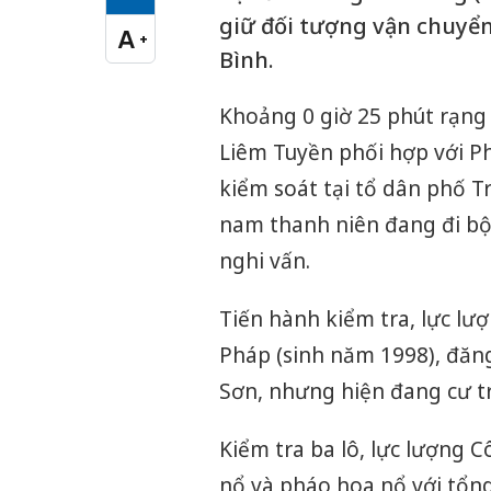
Cỡ chữ vừa
giữ đối tượng vận chuyển
A
+
Cỡ chữ lớn
Bình.
Khoảng 0 giờ 25 phút rạng
Liêm Tuyền phối hợp với P
kiểm soát tại tổ dân phố T
nam thanh niên đang đi bộ,
nghi vấn.
Tiến hành kiểm tra, lực lư
Pháp (sinh năm 1998), đăng
Sơn, nhưng hiện đang cư trú
Kiểm tra ba lô, lực lượng 
nổ và pháo hoa nổ với tổn