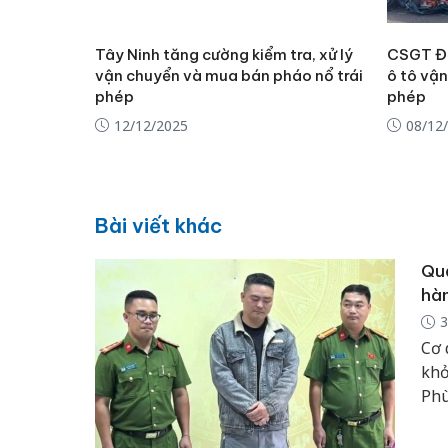
Tây Ninh tăng cường kiểm tra, xử lý
CSGT Đồ
vận chuyển và mua bán pháo nổ trái
ô tô vậ
phép
phép
12/12/2025
08/12
Bài viết khác
Quả
hàn
3
Cơ 
khở
Phù
chu