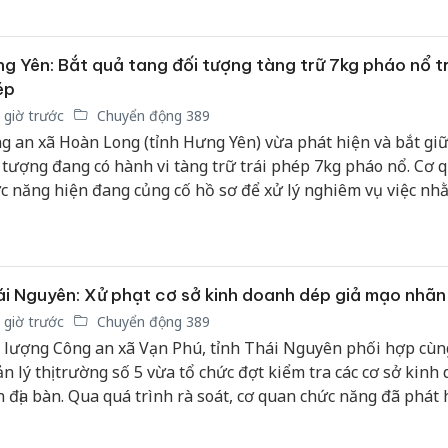
g Yên: Bắt quả tang đối tượng tàng trữ 7kg pháo nổ tr
ép
 giờ trước
Chuyển động 389
g an xã Hoàn Long (tỉnh Hưng Yên) vừa phát hiện và bắt gi
 tượng đang có hành vi tàng trữ trái phép 7kg pháo nổ. Cơ 
c năng hiện đang củng cố hồ sơ để xử lý nghiêm vụ việc nh
và bảo đảm an ninh trật tự địa bàn.
i Nguyên: Xử phạt cơ sở kinh doanh dép giả mạo nhãn
 giờ trước
Chuyển động 389
 lượng Công an xã Vạn Phú, tỉnh Thái Nguyên phối hợp cùn
n lý thị trường số 5 vừa tổ chức đợt kiểm tra các cơ sở kinh
n địa bàn. Qua quá trình rà soát, cơ quan chức năng đã phát 
phạt một cơ sở buôn bán hàng giả, buộc tiêu hủy toàn bộ tan
ạm.