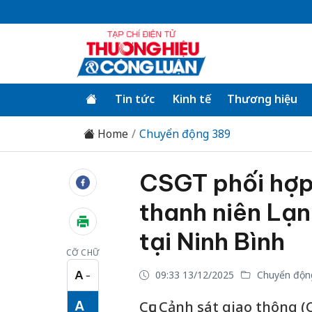
Tin tức
Kinh tế
Thương hiệu
Home
Chuyển động 389
CSGT phối hợp
thanh niên Lạn
tại Ninh Bình
CỠ CHỮ
A
09:33 13/12/2025
Chuyển độn
−
Cỡ chữ nhỏ
A
Cục Cảnh sát giao thông (