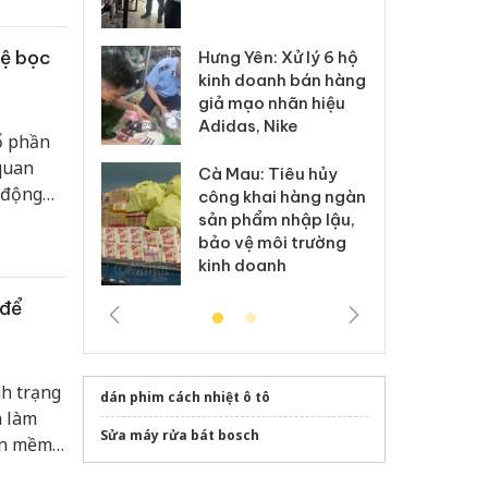
 sào giả
bá
hệ bọc
Hưng Yên: Xử lý 6 hộ
óa: Tìm bị
Th
kinh doanh bán hàng
g vụ án buôn
hạ
giả mạo nhãn hiệu
h sữa
bá
Adidas, Nike
 giả
Mo
ổ phần
 quan
Cà Mau: Tiêu hủy
g: Đối tượng
An
 động
công khai hàng ngàn
 đường dây
ch
 vướng
sản phẩm nhập lậu,
 giả tại Phú
bá
bảo vệ môi trường
.
 đầu thú
Qu
kinh doanh
 để
nh trạng
dán phim cách nhiệt ô tô
h làm
Sửa máy rửa bát bosch
hần mềm