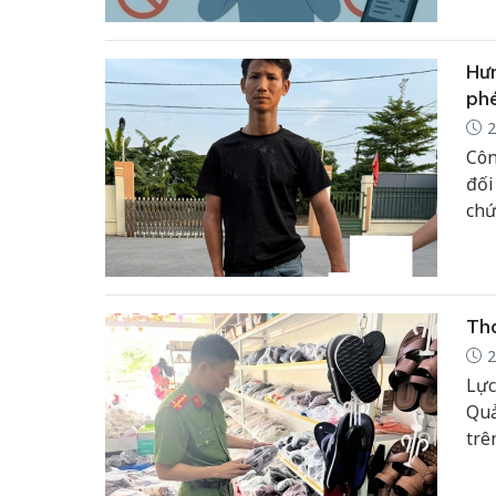
Hưn
ph
2
Côn
đối
chứ
đe 
Thá
2
Lực
Quả
trê
xử 
ph