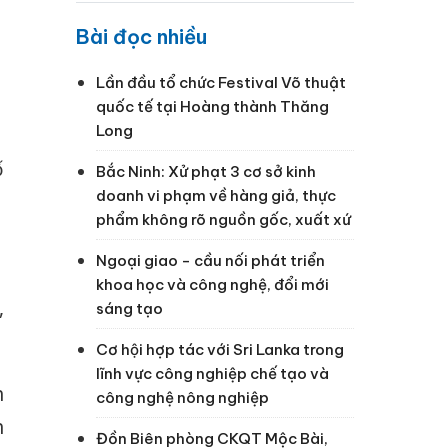
Bài đọc nhiều
Lần đầu tổ chức Festival Võ thuật
quốc tế tại Hoàng thành Thăng
Long
ố
Bắc Ninh: Xử phạt 3 cơ sở kinh
doanh vi phạm về hàng giả, thực
phẩm không rõ nguồn gốc, xuất xứ
Ngoại giao - cầu nối phát triển
khoa học và công nghệ, đổi mới
,
sáng tạo
Cơ hội hợp tác với Sri Lanka trong
lĩnh vực công nghiệp chế tạo và
h
công nghệ nông nghiệp
h
Đồn Biên phòng CKQT Mộc Bài,