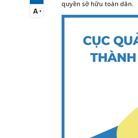
Cỡ chữ vừa
quyền sở hữu toàn dân.
A
+
Cỡ chữ lớn