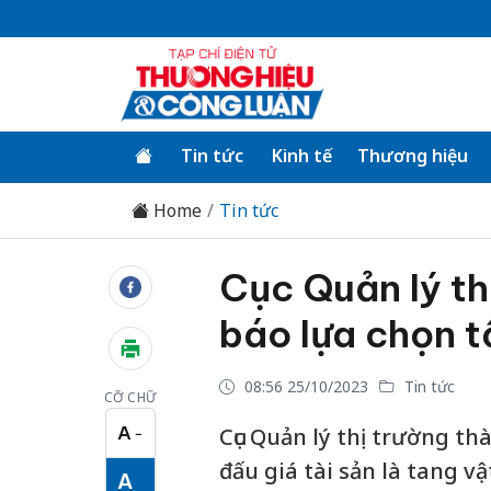
Tin tức
Kinh tế
Thương hiệu
Home
Tin tức
Cục Quản lý th
báo lựa chọn t
08:56 25/10/2023
Tin tức
CỠ CHỮ
A
Cục Quản lý thị trường t
−
Cỡ chữ nhỏ
đấu giá tài sản là tang v
A