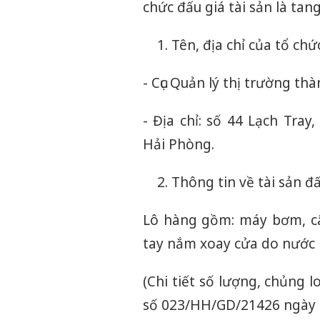
chức đấu giá tài sản là tan
Tên, địa chỉ của tổ chức
- Cục Quản lý thị trường th
- Địa chỉ: số 44 Lạch Tra
Hải Phòng.
Thông tin về tài sản đấ
Lô hàng gồm: máy bơm, câ
tay nắm xoay cửa do nước n
(Chi tiết số lượng, chủng 
số 023/HH/GD/21426 ngày 0