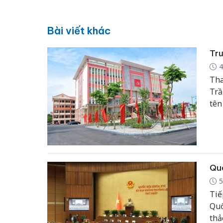
Bài viết khác
Trư
4
Tha
Trầ
tên
Chi
Quố
5
Tiế
Quố
thả