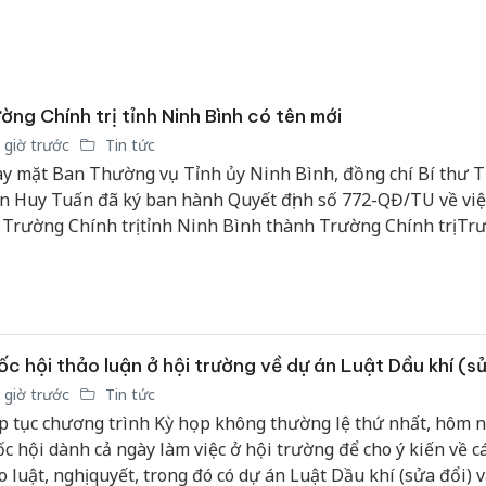
ờng Chính trị tỉnh Ninh Bình có tên mới
 giờ trước
Tin tức
y mặt Ban Thường vụ Tỉnh ủy Ninh Bình, đồng chí Bí thư T
n Huy Tuấn đã ký ban hành Quyết định số 772-QĐ/TU về việ
 Trường Chính trị tỉnh Ninh Bình thành Trường Chính trị Tr
nh, tỉnh Ninh Bình.
c hội thảo luận ở hội trường về dự án Luật Dầu khí (sử
 giờ trước
Tin tức
p tục chương trình Kỳ họp không thường lệ thứ nhất, hôm na
c hội dành cả ngày làm việc ở hội trường để cho ý kiến về c
o luật, nghị quyết, trong đó có dự án Luật Dầu khí (sửa đổi) 