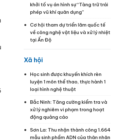
khởi tố vụ án hình sự “Tàng trữ trái
phép vũ khí quân dụng”
m
Cơ hội tham dự triển lãm quốc tế
về công nghệ vật liệu và xử lý nhiệt
tại Ấn Độ
u
Xã hội
Học sinh được khuyến khích rèn
luyện 1 môn thể thao, thực hành 1
loại hình nghệ thuật
5
Bắc Ninh: Tăng cường kiểm tra và
xử lý nghiêm vi phạm trong hoạt
động quảng cáo
Sơn La: Thu nhận thành công 1.664
mẫu sinh phẩm ADN của thân nhân