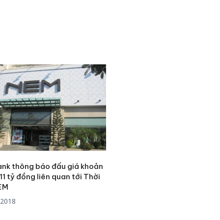
sản phẩ
bảo vệ 
kinh do
Công an
tìm bị h
án sản 
bán yến
Thanh H
hại tron
bán bìn
Moyuum
ank thông báo đấu giá khoản
11 tỷ đồng liên quan tới Thời
EM
/2018