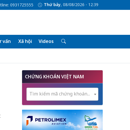
Thứ bảy
, 08/08/2026 - 12:39
tline: 0931725555
 vấn
Xã hội
Videos
CHỨNG KHOÁN VIỆT NAM
Tìm kiếm mã chứng khoán...
c