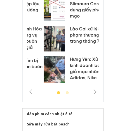
m nhập lậu,
Slimaura Care x3 sử
sả
môi trường
dụng giấy phép giả
bả
anh
mạo
ki
 Thanh Hóa
Lào Cai xử lý 83 vụ vi
Cô
ại trong vụ
phạm thương mại
tìm
xuất, buôn
trong tháng 7
án
 sào giả
bá
Hưng Yên: Xử lý 6 hộ
óa: Tìm bị
Th
kinh doanh bán hàng
g vụ án buôn
hạ
giả mạo nhãn hiệu
h sữa
bá
Adidas, Nike
 giả
Mo
dán phim cách nhiệt ô tô
Sửa máy rửa bát bosch