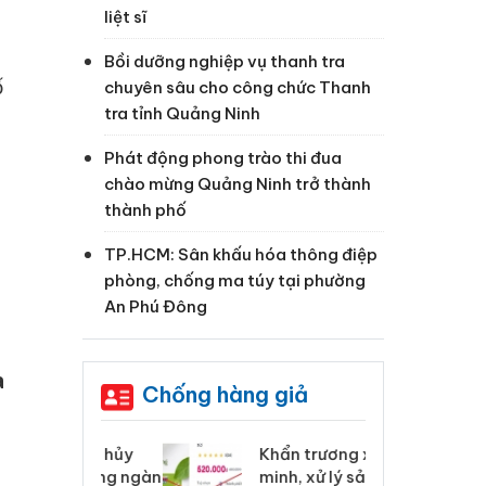
liệt sĩ
Bồi dưỡng nghiệp vụ thanh tra
ố
chuyên sâu cho công chức Thanh
tra tỉnh Quảng Ninh
Phát động phong trào thi đua
chào mừng Quảng Ninh trở thành
thành phố
TP.HCM: Sân khấu hóa thông điệp
phòng, chống ma túy tại phường
An Phú Đông
a
Chống hàng giả
 Tiêu hủy
Khẩn trương xác
Cà
ai hàng ngàn
minh, xử lý sản phẩm
cô