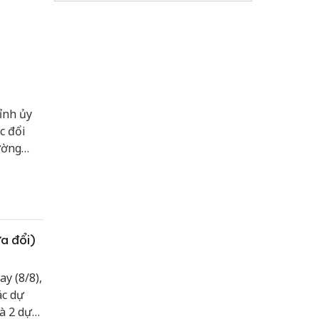
ỉnh ủy
c đổi
ường
a đổi)
y (8/8),
ác dự
và 2 dự