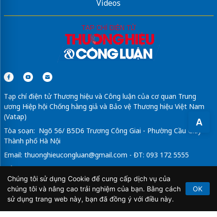
Videos
máy ép đậu
ghế chống gù học sinh
giá tốt
Tạp chí điện tử Thương hiệu và Công luận của cơ quan Trung
ương Hiệp hội Chống hàng giả và Bảo vệ Thương hiệu Việt Nam
(Vatap)
A
Tòa soạn: Ngõ 56/ B5D6 Trương Công Giai - Phường Cầu Giấy -
Thành phố Hà Nội
Email:
thuonghieucongluan@gmail.com
- ĐT: 093 172 5555
Tổng Biên Tập: Vũ Đức Thuận
Chúng tôi sử dụng Cookie để cung cấp dịch vụ của
Giấy phép hoạt động báo chí điện tử số 64/GP-BTTTT do Bộ
chúng tôi và nâng cao trải nghiệm của bạn. Bằng cách
OK
Thông tin và Truyền thông cấp ngày 21/2/2020.
sử dụng trang web này, bạn đã đồng ý với điều này.