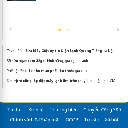
trường kinh doanh
Trung Tâm
Sửa Máy Giặt uy tín Điện Lạnh Quang Tiếng
Hà Nội
Sỡ hữu ngay
ram 32gb
chính hãng, giá cạnh tranh
Phế liệu Phát Tài
thu mua phế liệu thiếc
giá cao
Đơn vị
thi công lắp đặt máy lạnh âm trần
chuyên nghiệp tại HCM
máy rửa bát
Chuyên
thu mua đồ cũ
Tin tức
Kinh tế
Thương hiệu
Chuyển động 389
Dịch Vụ
https://suadienmayantam.com/
chuyên nghiệp đúng giá
Chính sách & Pháp luật
OCOP
Tư vấn
Xã hội
Mua
điều hòa cây Panasonic
giá tận gốc