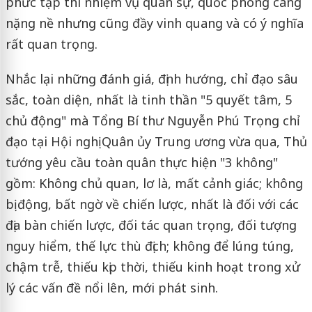
phức tạp thì nhiệm vụ quân sự, quốc phòng càng
nặng nề nhưng cũng đầy vinh quang và có ý nghĩa
rất quan trọng.
Nhắc lại những đánh giá, định hướng, chỉ đạo sâu
sắc, toàn diện, nhất là tinh thần "5 quyết tâm, 5
chủ động" mà Tổng Bí thư Nguyễn Phú Trọng chỉ
đạo tại Hội nghị Quân ủy Trung ương vừa qua, Thủ
tướng yêu cầu toàn quân thực hiện "3 không"
gồm: Không chủ quan, lơ là, mất cảnh giác; không
bị động, bất ngờ về chiến lược, nhất là đối với các
địa bàn chiến lược, đối tác quan trọng, đối tượng
nguy hiểm, thế lực thù địch; không để lúng túng,
chậm trễ, thiếu kịp thời, thiếu kinh hoạt trong xử
lý các vấn đề nổi lên, mới phát sinh.