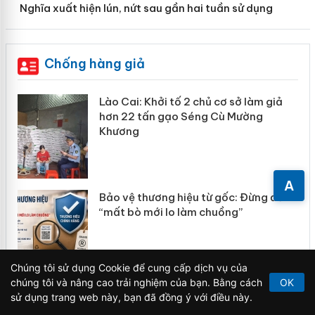
Nghĩa xuất hiện lún, nứt sau gần hai tuần sử dụng
Chống hàng giả
mại
Lào Cai: Khởi tố 2 chủ cơ sở làm giả
hơn 22 tấn gạo Séng Cù Mường
Khương
àng
A
ản
Bảo vệ thương hiệu từ gốc: Đừng để
“mất bò mới lo làm chuồng”
Chúng tôi sử dụng Cookie để cung cấp dịch vụ của
chúng tôi và nâng cao trải nghiệm của bạn. Bằng cách
OK
Khẩn trương xác minh, xử lý sản phẩm
sử dụng trang web này, bạn đã đồng ý với điều này.
Slimaura Care x3 sử dụng giấy phép