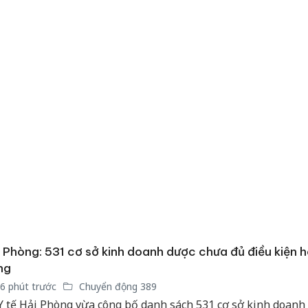
 Phòng: 531 cơ sở kinh doanh dược chưa đủ điều kiện 
ng
6 phút trước
Chuyển động 389
Cà Mau:
công kh
Y tế Hải Phòng vừa công bố danh sách 531 cơ sở kinh doanh