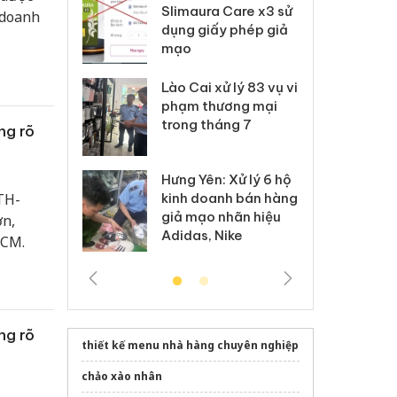
m nhập lậu,
Slimaura Care x3 sử
sả
 doanh
môi trường
dụng giấy phép giả
bả
anh
mạo
ki
 Thanh Hóa
Lào Cai xử lý 83 vụ vi
Cô
ại trong vụ
phạm thương mại
tìm
xuất, buôn
trong tháng 7
án
ng rõ
 sào giả
bá
Hưng Yên: Xử lý 6 hộ
óa: Tìm bị
Th
TH-
kinh doanh bán hàng
g vụ án buôn
hạ
giả mạo nhãn hiệu
ơn,
h sữa
bá
Adidas, Nike
 giả
Mo
HCM.
ng rõ
thiết kế menu nhà hàng chuyên nghiệp
chảo xào nhân