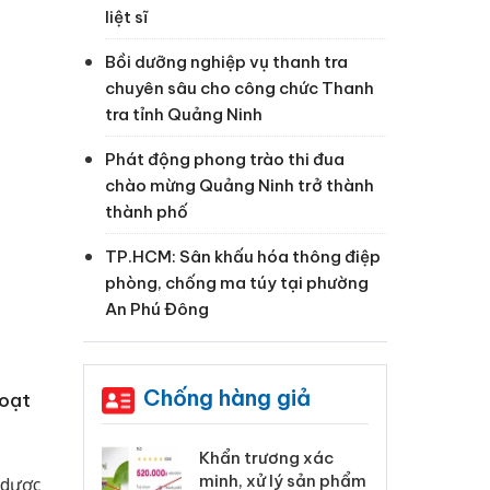
liệt sĩ
Bồi dưỡng nghiệp vụ thanh tra
chuyên sâu cho công chức Thanh
tra tỉnh Quảng Ninh
Phát động phong trào thi đua
chào mừng Quảng Ninh trở thành
thành phố
TP.HCM: Sân khấu hóa thông điệp
phòng, chống ma túy tại phường
An Phú Đông
Chống hàng giả
hoạt
 Tiêu hủy
Khẩn trương xác
Cà
ai hàng ngàn
minh, xử lý sản phẩm
cô
 dược