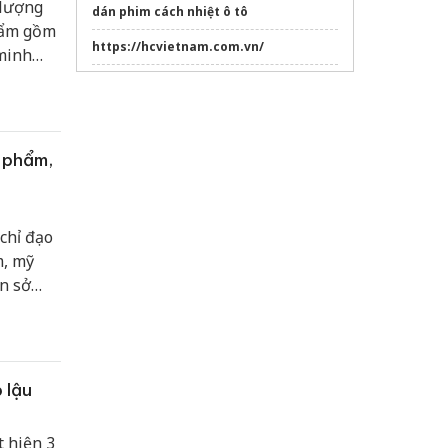
 lượng
dán phim cách nhiệt ô tô
hẩm gồm
https://hcvietnam.com.vn/
 minh
Cách chỉnh phao bồn cầu toto
Cửa hàng nước hoa The Perfumes
Sửa máy rửa bát bosch
c phẩm,
Gia công sữa tắm
trọn gói
chỉ đạo
m, mỹ
n sở
 lậu
t hiện 3