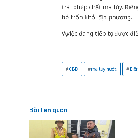
trái phép chất ma túy. Ri
bỏ trốn khỏi địa phương.
Vụ việc đang tiếp tục được đ
CBD
ma túy nước
Biê
Bài liên quan