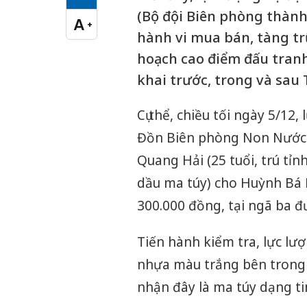
Cỡ chữ vừa
(Bộ đội Biên phòng thành
A
+
Cỡ chữ lớn
hành vi mua bán, tàng trữ
hoạch cao điểm đấu tran
khai trước, trong và sau 
Cụ thể, chiều tối ngày 5/12
Đồn Biên phòng Non Nước 
Quang Hải (25 tuổi, trú tỉn
dầu ma túy) cho Huỳnh Bá P
300.000 đồng, tại ngã ba 
Tiến hành kiểm tra, lực lư
nhựa màu trắng bên trong 
nhận đây là ma túy dạng t