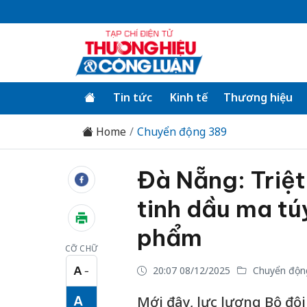
Tin tức
Kinh tế
Thương hiệu
Home
Chuyển động 389
Đà Nẵng: Triệ
tinh dầu ma tú
phẩm
CỠ CHỮ
A
20:07 08/12/2025
Chuyển độn
−
Cỡ chữ nhỏ
A
Mới đây, lực lượng Bộ đ