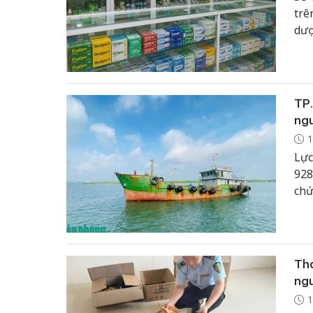
trê
dượ
TP.
ng
1
Lực
928
chứ
Tha
ng
1