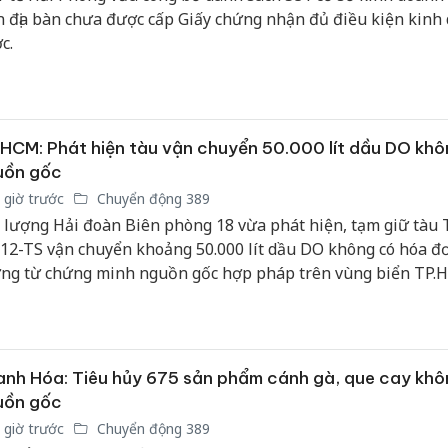
sản phẩ
n địa bàn chưa được cấp Giấy chứng nhận đủ điều kiện kinh
bảo vệ 
c.
kinh do
Công an
tìm bị h
án sản 
HCM: Phát hiện tàu vận chuyển 50.000 lít dầu DO khô
bán yến
uồn gốc
 giờ trước
Chuyển động 389
Thanh H
 lượng Hải đoàn Biên phòng 18 vừa phát hiện, tạm giữ tàu 
hại tron
12-TS vận chuyển khoảng 50.000 lít dầu DO không có hóa đ
bán bìn
Moyuum
ng từ chứng minh nguồn gốc hợp pháp trên vùng biển TP.
nh Hóa: Tiêu hủy 675 sản phẩm cánh gà, que cay khô
uồn gốc
 giờ trước
Chuyển động 389