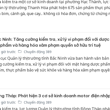
 kiểm tra một cơ sở kinh doanh tại phường Hạc Thành, lực
n lý thị trường Thanh Hóa phát hiện 675 sản phẩm thực p
 bim, cánh gà, que cay... không có hóa đơn, chứng từ chứng
ồn gốc hợp pháp.
 Ninh: Tăng cường kiểm tra, xử lý vi phạm đối với dượ
phẩm và hàng hóa xâm phạm quyền sở hữu trí tuệ
 giờ trước
Chuyển động 389
 cục Quản lý thị trường tỉnh Bắc Ninh vừa ban hành văn bản 
g cường kiểm tra, xử lý vi phạm đối với mặt hàng dược phẩ
m, thực phẩm bảo vệ sức khỏe và hàng hóa xâm phạm quyề
 trí tuệ trên địa bàn tỉnh.
g Tháp: Phát hiện 3 cơ sở kinh doanh motor điện nhập
 giờ trước
Chuyển động 389
 kiểm tra, lực lượng Quản lý thị trường tỉnh Đồng Tháp phá