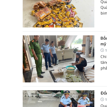
Qua
Quả
bim
ngu
Bắc
mỹ 
1
Chi
tăn
phẩ
hữu
Đồn
1
Qua