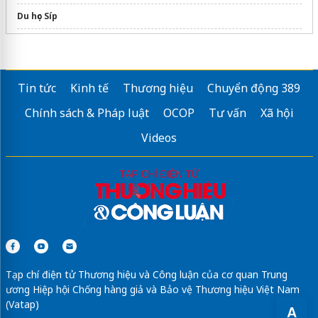
Du học Síp
Chương trình
du học Trung Quốc
du học nhật bản cần bao nhiêu tiền
Yoko
Tin tức
Kinh tế
Thương hiệu
Chuyển động 389
Sửa máy rửa bát bosch
Chính sách & Pháp luật
OCOP
Tư vấn
Xã hội
Du học Úc không chứng minh tài chính
Videos
Tạp chí điện tử Thương hiệu và Công luận của cơ quan Trung
ương Hiệp hội Chống hàng giả và Bảo vệ Thương hiệu Việt Nam
(Vatap)
A