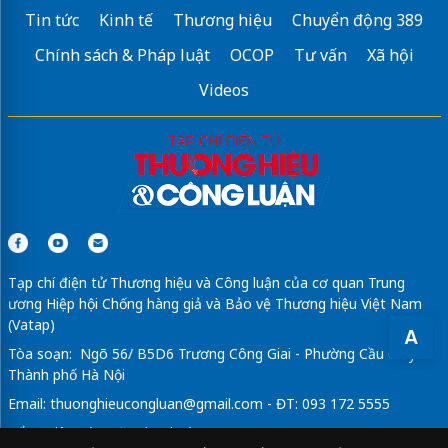
Tin tức
Kinh tế
Thương hiệu
Chuyển động 389
Sửa máy rửa bát bosch
Chính sách & Pháp luật
OCOP
Tư vấn
Xã hội
Videos
Tạp chí điện tử Thương hiệu và Công luận của cơ quan Trung
ương Hiệp hội Chống hàng giả và Bảo vệ Thương hiệu Việt Nam
(Vatap)
A
Tòa soạn: Ngõ 56/ B5D6 Trương Công Giai - Phường Cầu Giấy -
Thành phố Hà Nội
Email:
thuonghieucongluan@gmail.com
- ĐT: 093 172 5555
Tổng Biên Tập: Vũ Đức Thuận