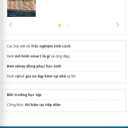
Các bài viết về
Trắc nghiệm tính cách
Xem
mô hình smart là gì
và ứng dụng
Đơn vị may đồng phục học sinh
Dịch vụ thuê
gia sư dạy kèm tại nhà
uy tín
cao đẳng ngôn ngữ trung tphcm
Môi trường học tập
dán phim cách nhiệt ô tô
Công thức
thì hiện tại tiếp diễn
ngành thương mại điện tử
tại Đại học Gia Định
Shadowing là gì?
tả đồ vật