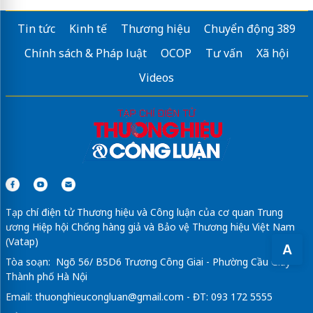
Tin tức
Kinh tế
Thương hiệu
Chuyển động 389
Chính sách & Pháp luật
OCOP
Tư vấn
Xã hội
Videos
Tạp chí điện tử Thương hiệu và Công luận của cơ quan Trung
ương Hiệp hội Chống hàng giả và Bảo vệ Thương hiệu Việt Nam
(Vatap)
A
Tòa soạn: Ngõ 56/ B5D6 Trương Công Giai - Phường Cầu Giấy -
Thành phố Hà Nội
Email:
thuonghieucongluan@gmail.com
- ĐT: 093 172 5555