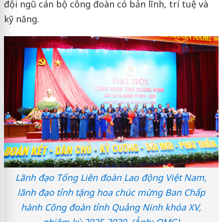
đội ngũ cán bộ công đoàn có bản lĩnh, trí tuệ và
kỹ năng.
Lãnh đạo Tổng Liên đoàn Lao động Việt Nam,
lãnh đạo tỉnh tặng hoa chúc mừng Ban Chấp
hành Công đoàn tỉnh Quảng Ninh khóa XV,
nhiệm kỳ 2025-2030. (Ảnh: QMG)