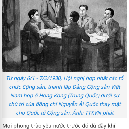
Từ ngày 6/1 - 7/2/1930, Hội nghị hợp nhất các tổ
chức Cộng sản, thành lập Đảng Cộng sản Việt
Nam họp ở Hong Kong (Trung Quốc) dưới sự
chủ trì của đồng chí Nguyễn Ái Quốc thay mặt
cho Quốc tế Cộng sản. Ảnh: TTXVN phát
Mọi phong trào yêu nước trước đó dù đầy khí