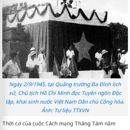
Ngày 2/9/1945, tại Quảng trường Ba Đình lịch
sử, Chủ tịch Hồ Chí Minh đọc Tuyên ngôn Độc
lập, khai sinh nước Việt Nam Dân chủ Cộng hòa.
Ảnh: Tư liệu TTXVN
Thời cơ của cuộc Cách mạng Tháng Tám năm