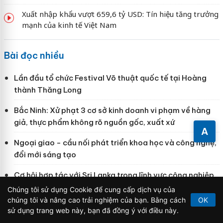
Xuất nhập khẩu vượt 659,6 tỷ USD: Tín hiệu tăng trưởng
mạnh của kinh tế Việt Nam
Bài đọc nhiều
Lần đầu tổ chức Festival Võ thuật quốc tế tại Hoàng
thành Thăng Long
Bắc Ninh: Xử phạt 3 cơ sở kinh doanh vi phạm về hàng
giả, thực phẩm không rõ nguồn gốc, xuất xứ
A
Ngoại giao - cầu nối phát triển khoa học và công nghệ,
đổi mới sáng tạo
Cơ hội hợp tác với Sri Lanka trong lĩnh vực công nghiệp
chế tạo và công nghệ nông nghiệp
Chúng tôi sử dụng Cookie để cung cấp dịch vụ của
chúng tôi và nâng cao trải nghiệm của bạn. Bằng cách
OK
Đồn Biên phòng CKQT Mộc Bài, khởi tố vụ án hình sự
sử dụng trang web này, bạn đã đồng ý với điều này.
“Tàng trữ trái phép vũ khí quân dụng”