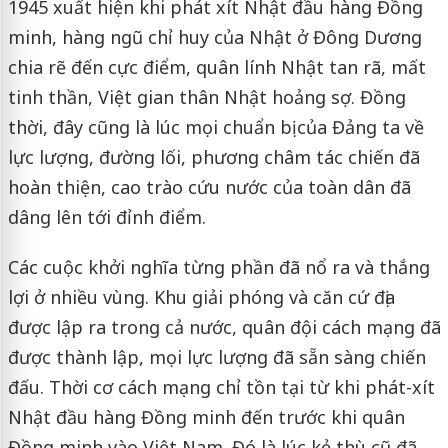
1945 xuất hiện khi phát xít Nhật đầu hàng Đồng
minh, hàng ngũ chỉ huy của Nhật ở Đông Dương
chia rẽ đến cực điểm, quân lính Nhật tan rã, mất
tinh thần, Việt gian thân Nhật hoảng sợ. Đồng
thời, đây cũng là lúc mọi chuẩn bị của Đảng ta về
lực lượng, đường lối, phương châm tác chiến đã
hoàn thiện, cao trào cứu nước của toàn dân đã
dâng lên tới đỉnh điểm.
Các cuộc khởi nghĩa từng phần đã nổ ra và thắng
lợi ở nhiều vùng. Khu giải phóng và căn cứ địa
được lập ra trong cả nước, quân đội cách mạng đã
được thành lập, mọi lực lượng đã sẵn sàng chiến
đấu. Thời cơ cách mạng chỉ tồn tại từ khi phát-xít
Nhật đầu hàng Đồng minh đến trước khi quân
Đồng minh vào Việt Nam. Đó là lúc kẻ thù cũ đã