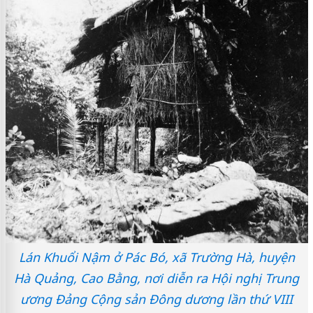
Lán Khuổi Nậm ở Pác Bó, xã Trường Hà, huyện
Hà Quảng, Cao Bằng, nơi diễn ra Hội nghị Trung
ương Đảng Cộng sản Đông dương lần thứ VIII