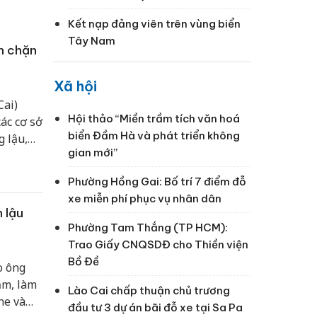
Kết nạp đảng viên trên vùng biển
Tây Nam
n chặn
Xã hội
Cai)
Hội thảo “Miền trầm tích văn hoá
ác cơ sở
biển Đầm Hà và phát triển không
 lậu,
gian mới”
 nhằm
trường
Phường Hồng Gai: Bố trí 7 điểm đỗ
xe miễn phí phục vụ nhân dân
 lậu
Phường Tam Thắng (TP HCM):
Trao Giấy CNQSDĐ cho Thiền viện
Bồ Đề
o ông
ăm, làm
Lào Cai chấp thuận chủ trương
ne và
đầu tư 3 dự án bãi đỗ xe tại Sa Pa