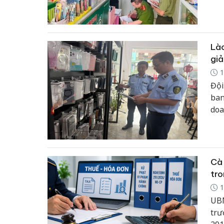
Lào
giả
1
Đội
ban
doa
hàn
hủy
Cà 
tro
1
UBN
trư