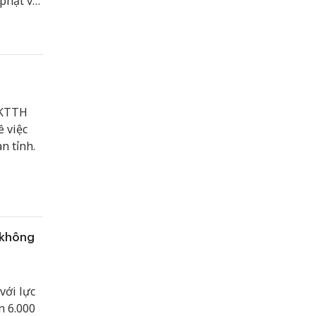
phạt và
 tượng
-KTTH
 việc
n tỉnh.
 không
với lực
n 6.000