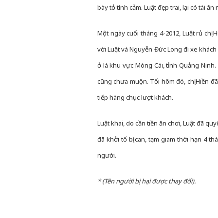
bày tỏ tình cảm. Luật đẹp trai, lại có tài 
Một ngày cuối tháng 4-2012, Luật rủ chị H
với Luật và Nguyễn Đức Long đi xe khách l
ở là khu vực Móng Cái, tỉnh Quảng Ninh. 
cũng chưa muộn. Tối hôm đó, chị Hiền đã 
tiếp hàng chục lượt khách.
Luật khai, do cần tiền ăn chơi, Luật đã q
đã khởi tố bị can, tạm giam thời hạn 4 th
người.
* (Tên người bị hại được thay đổi).