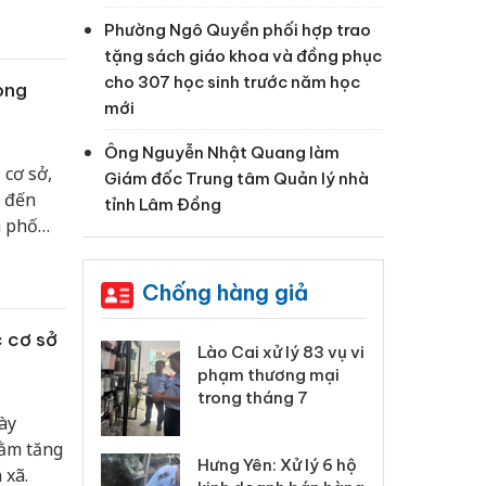
Phường Ngô Quyền phối hợp trao
tặng sách giáo khoa và đồng phục
cho 307 học sinh trước năm học
òng
mới
Ông Nguyễn Nhật Quang làm
 cơ sở,
Giám đốc Trung tâm Quản lý nhà
n đến
tỉnh Lâm Đồng
h phố
Chống hàng giả
c cơ sở
 Thanh Hóa
Lào Cai xử lý 83 vụ vi
Cô
ại trong vụ
phạm thương mại
tìm
xuất, buôn
trong tháng 7
án
 sào giả
bá
ày
hằm tăng
Hưng Yên: Xử lý 6 hộ
óa: Tìm bị
Th
 xã.