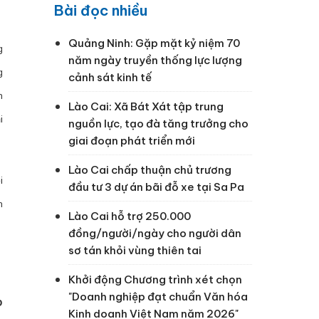
Bài đọc nhiều
Quảng Ninh: Gặp mặt kỷ niệm 70
g
năm ngày truyền thống lực lượng
g
cảnh sát kinh tế
n
Lào Cai: Xã Bát Xát tập trung
i
nguồn lực, tạo đà tăng trưởng cho
giai đoạn phát triển mới
Lào Cai chấp thuận chủ trương
i
đầu tư 3 dự án bãi đỗ xe tại Sa Pa
n
Lào Cai hỗ trợ 250.000
đồng/người/ngày cho người dân
sơ tán khỏi vùng thiên tai
Khởi động Chương trình xét chọn
"Doanh nghiệp đạt chuẩn Văn hóa
Đ
Kinh doanh Việt Nam năm 2026"