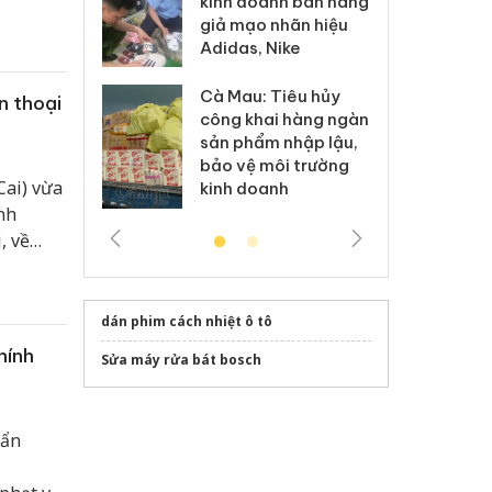
kinh doanh bán hàng
g vụ án buôn
hạ
giả mạo nhãn hiệu
h sữa
bá
Adidas, Nike
 giả
Mo
Cà Mau: Tiêu hủy
g: Đối tượng
An
n thoại
công khai hàng ngàn
 đường dây
ch
sản phẩm nhập lậu,
 giả tại Phú
bá
bảo vệ môi trường
 đầu thú
Qu
Cai) vừa
kinh doanh
nh
, về
tiêu
dán phim cách nhiệt ô tô
hính
Sửa máy rửa bát bosch
hẩn