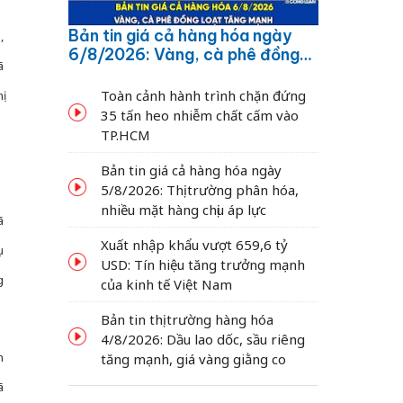
Bản tin giá cả hàng hóa ngày
,
6/8/2026: Vàng, cà phê đồng
ã
loạt tăng mạnh
Toàn cảnh hành trình chặn đứng
ị
35 tấn heo nhiễm chất cấm vào
TP.HCM
Bản tin giá cả hàng hóa ngày
5/8/2026: Thị trường phân hóa,
nhiều mặt hàng chịu áp lực
ã
Xuất nhập khẩu vượt 659,6 tỷ
ụ
USD: Tín hiệu tăng trưởng mạnh
g
của kinh tế Việt Nam
Bản tin thị trường hàng hóa
4/8/2026: Dầu lao dốc, sầu riêng
n
tăng mạnh, giá vàng giằng co
ã