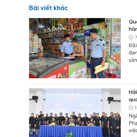
Bài viết khác
Quả
hàn
7
Đội
đan
sản
hàn
nân
kin
Hải
qua
1
Ngà
Phạ
việ