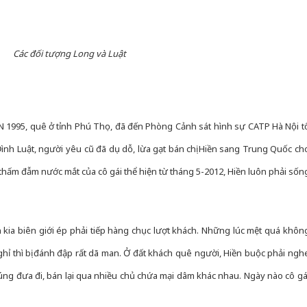
Các đối tượng Long và Luật
SN 1995, quê ở tỉnh Phú Thọ, đã đến Phòng Cảnh sát hình sự CATP Hà Nội t
Đình Luật, người yêu cũ đã dụ dỗ, lừa gạt bán chị Hiền sang Trung Quốc ch
thấm đẫm nước mắt của cô gái thể hiện từ tháng 5-2012, Hiền luôn phải sốn
 kia biên giới ép phải tiếp hàng chục lượt khách. Những lúc mệt quá khôn
hỉ thì bị đánh đập rất dã man. Ở đất khách quê người, Hiền buộc phải ngh
húng đưa đi, bán lại qua nhiều chủ chứa mại dâm khác nhau. Ngày nào cô gá