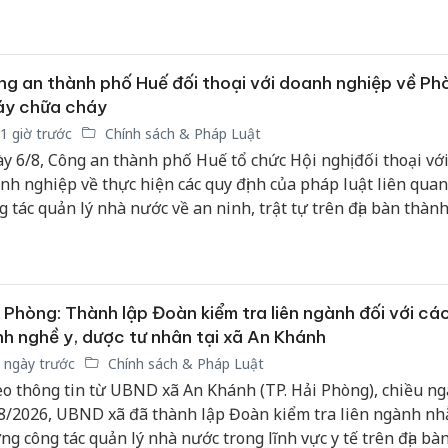
avan (CHDCND Lào) tại tỉnh Savannakhet.
g an thành phố Huế đối thoại với doanh nghiệp về Ph
áy chữa cháy
1 giờ trước
Chính sách & Pháp Luật
y 6/8, Công an thành phố Huế tổ chức Hội nghị đối thoại với
nh nghiệp về thực hiện các quy định của pháp luật liên qua
g tác quản lý nhà nước về an ninh, trật tự trên địa bàn thàn
 2026.
 Phòng: Thành lập Đoàn kiểm tra liên ngành đối với cá
Công an
h nghề y, dược tư nhân tại xã An Khánh
tìm bị h
 ngày trước
Chính sách & Pháp Luật
án sản 
bán yến
o thông tin từ UBND xã An Khánh (TP. Hải Phòng), chiều ng
8/2026, UBND xã đã thành lập Đoàn kiểm tra liên ngành n
Thanh H
ng công tác quản lý nhà nước trong lĩnh vực y tế trên địa bàn