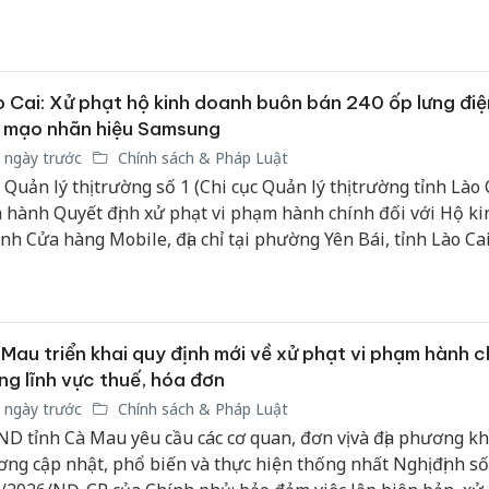
hại tron
bán bìn
Moyuum
An Gian
 Cai: Xử phạt hộ kinh doanh buôn bán 240 ốp lưng điệ
chủ mưu
 mạo nhãn hiệu Samsung
bán hàng
 ngày trước
Chính sách & Pháp Luật
Quốc ra
 Quản lý thị trường số 1 (Chi cục Quản lý thị trường tỉnh Lào 
 hành Quyết định xử phạt vi phạm hành chính đối với Hộ ki
nh Cửa hàng Mobile, địa chỉ tại phường Yên Bái, tỉnh Lào Cai
h vi buôn bán hàng hóa giả mạo nhãn hiệu, đồng thời buộc 
 toàn bộ tang vật vi phạm theo quy định.
Mau triển khai quy định mới về xử phạt vi phạm hành c
ng lĩnh vực thuế, hóa đơn
 ngày trước
Chính sách & Pháp Luật
D tỉnh Cà Mau yêu cầu các cơ quan, đơn vị và địa phương k
ơng cập nhật, phổ biến và thực hiện thống nhất Nghị định số