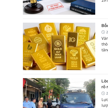
291
áp 
và 
Bắc
2
Văn
thô
tăn
Lào
rõ 
2
Lực
lượ