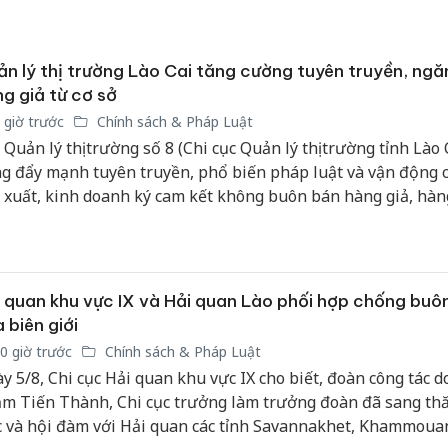
n lý thị trường Lào Cai tăng cường tuyên truyền, ngă
g giả từ cơ sở
 giờ trước
Chính sách & Pháp Luật
 Quản lý thị trường số 8 (Chi cục Quản lý thị trường tỉnh Lào 
g đẩy mạnh tuyên truyền, phổ biến pháp luật và vận động c
 xuất, kinh doanh ký cam kết không buôn bán hàng giả, hàng
g cấm và hàng hóa không rõ nguồn gốc xuất xứ. Hoạt động
g cao ý thức chấp hành pháp luật, góp phần xây dựng môi 
h doanh minh bạch và bảo vệ quyền lợi người tiêu dùng.
 quan khu vực IX và Hải quan Lào phối hợp chống buôn
 biên giới
0 giờ trước
Chính sách & Pháp Luật
y 5/8, Chi cục Hải quan khu vực IX cho biết, đoàn công tác d
m Tiến Thành, Chi cục trưởng làm trưởng đoàn đã sang th
c và hội đàm với Hải quan các tỉnh Savannakhet, Khammoua