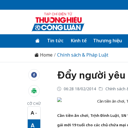
Tin tức
Kinh tế
Thương hiệu
Home
Chính sách & Pháp Luật
Đẩy người yêu
06:28 18/02/2014
Chính sách 
Cần tiền ăn chơi, 
CỠ CHỮ
A
−
Cỡ chữ nhỏ
Cần tiền ăn chơi, Trịnh Đình Luật, SN
A
gái mới 19 tuổi cho các chủ chứa mại 