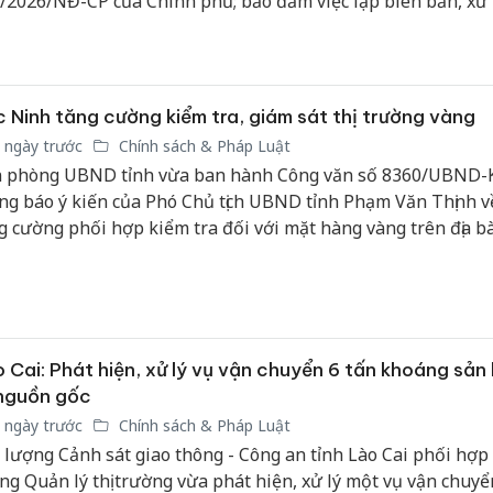
/2026/NĐ-CP của Chính phủ; bảo đảm việc lập biên bản, xử 
dụng biện pháp khắc phục hậu quả đúng hành vi, đúng đối
đúng thẩm quyền.
 Ninh tăng cường kiểm tra, giám sát thị trường vàng
 ngày trước
Chính sách & Pháp Luật
 phòng UBND tỉnh vừa ban hành Công văn số 8360/UBND
ng báo ý kiến của Phó Chủ tịch UBND tỉnh Phạm Văn Thịnh về
g cường phối hợp kiểm tra đối với mặt hàng vàng trên địa bà
 Cai: Phát hiện, xử lý vụ vận chuyển 6 tấn khoáng sản
nguồn gốc
 ngày trước
Chính sách & Pháp Luật
 lượng Cảnh sát giao thông - Công an tỉnh Lào Cai phối hợp 
ng Quản lý thị trường vừa phát hiện, xử lý một vụ vận chuyể