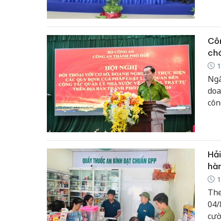
Sal
Côn
ch
1
Ngà
doa
côn
năm
Hải
hàn
1
The
04/
cườ