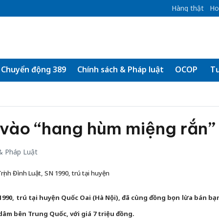
Hàng thật
Ho
Chuyển động 389
Chính sách & Pháp luật
OCOP
Tư
 vào “hang hùm miệng rắn”
& Pháp Luật
Trịnh Đình Luật, SN 1990, trú tại huyện
 1990, trú tại huyện Quốc Oai (Hà Nội), đã cùng đồng bọn lừa bán bạ
dâm bên Trung Quốc, với giá 7 triệu đồng.