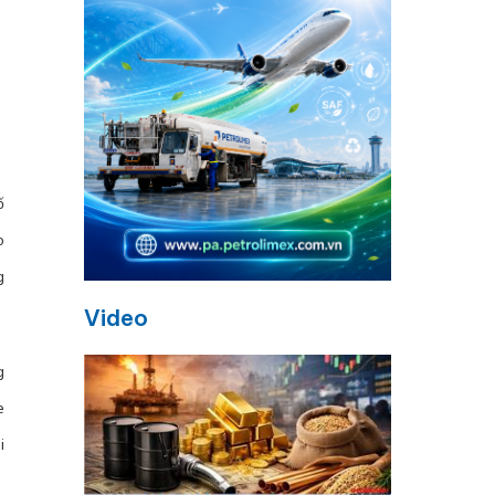
ố
o
g
Video
g
e
i