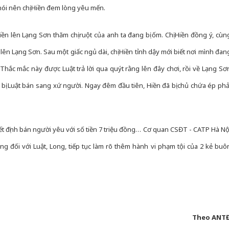
ăn nói nên chị Hiền đem lòng yêu mến.
iền lên Lạng Sơn thăm chị ruột của anh ta đang bị ốm. Chị Hiền đồng ý, cùn
ên Lạng Sơn. Sau một giấc ngủ dài, chị Hiền tỉnh dậy mới biết nơi mình đan
Thắc mắc này được Luật trả lời qua quýt rằng lên đây chơi, rồi về Lạng Sơ
bị Luật bán sang xứ người. Ngay đêm đầu tiên, Hiền đã bị chủ chứa ép phả
uyết định bán người yêu với số tiền 7 triệu đồng… Cơ quan CSĐT - CATP Hà Nộ
áng đối với Luật, Long, tiếp tục làm rõ thêm hành vi phạm tội của 2 kẻ buô
Theo ANT