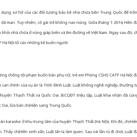
ợi dụng sơ hở của các đối tượng bảo kê nhà chứa bên Trung Quốc để trốn
t dã man. Tuy nhiên, cô gái trẻ không nao núng. Giữa tháng 1-2014, Hiền đ
n khỏi nhà chứa ở vùng giáp biên và tìm đường về Việt Nam. Ngay sau đó, ch
P Hà Nội tố cáo những kẻ buôn người.
 Phòng chống tội phạm buôn bán phụ nữ, trẻ em Phòng CSHS CATP Hà Nội đ
i can chính của vụ án là Trịnh Đình Luật. Luật không nghề nghiệp, thường t
 huyện Thạch Thất và Quốc Oai. Bị CQĐT triệu tập, Luật khai nhận đã cùn
Oai, lừa bán chị Hiền sang Trung Quốc.
n karaoke ở khu trung tâm của huyện Thạch Thất (Hà Nội). Khi đó, chị Hiề
Thấy chị Hiền xinh xắn, Luật lân la làm quen. Sau vài lần rủ đi chơi, Luật đ