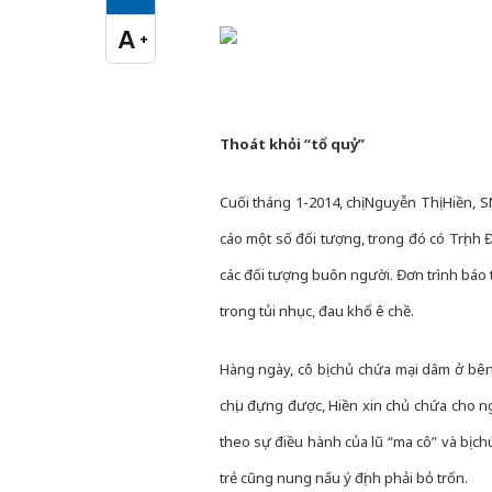
Cỡ chữ vừa
A
+
Cỡ chữ lớn
Thoát khỏi “tổ quỷ”
Cuối tháng 1-2014, chị Nguyễn Thị Hiền, 
cáo một số đối tượng, trong đó có Trịnh 
các đối tượng buôn người. Đơn trình báo 
trong tủi nhục, đau khổ ê chề.
Hàng ngày, cô bị chủ chứa mại dâm ở bên
chịu đựng được, Hiền xin chủ chứa cho ng
theo sự điều hành của lũ “ma cô” và bị c
trẻ cũng nung nấu ý định phải bỏ trốn.