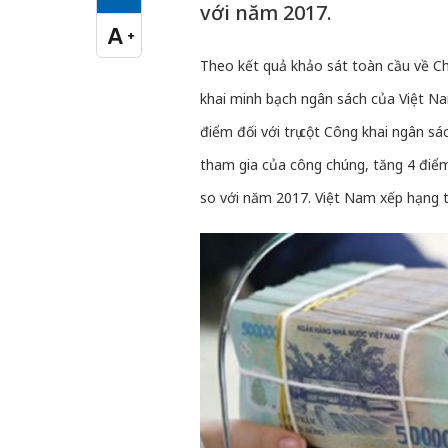
Cỡ chữ vừa
với năm 2017.
A
+
Cỡ chữ lớn
Theo kết quả khảo sát toàn cầu về C
khai minh bạch ngân sách của Việt N
điểm đối với trụ cột Công khai ngân sá
tham gia của công chúng, tăng 4 điểm 
so với năm 2017. Việt Nam xếp hạng 