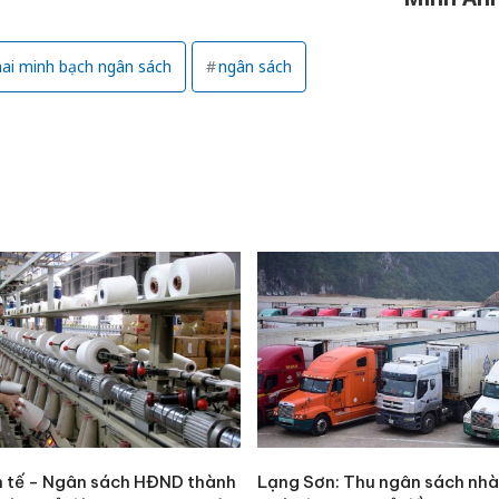
Thanh H
hại tron
ai minh bạch ngân sách
ngân sách
bán bìn
Moyuum
An Gian
chủ mưu
bán hàng
Quốc ra
h tế - Ngân sách HĐND thành
Lạng Sơn: Thu ngân sách nh