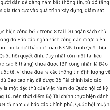
 người dân dễ dàng nắm bắt thông tin, từ đó tăng
gia tích cực vào quá trình xây dựng, giám sát
ực hiện công bố 7 trong 8 tài liệu ngân sách chủ
trong đó Báo cáo ngân sách công dân được biên
báo cáo là dự thảo dự toán NSNN trình Quốc hội
ốc hội quyết định. Duy nhất còn một tài liệu
áo cáo 6 tháng) chưa được IBP công nhận là Báo
uốc tế, vì chưa đưa ra các thông tin định lượng v
ù Báo cáo này đã được Bộ Tài chính báo cáo
y là một đặc thù của Việt Nam do Quốc hội có kỳ
g 10, nên thời điểm Bộ Tài chính thực hiện đánh
SNN cả năm để báo cáo Chính phủ, Quốc hội muộn