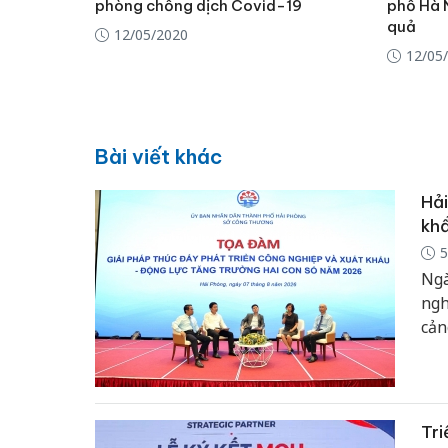
phòng chống dịch Covid-19
phố Hà 
quả
12/05/2020
12/05
Bài viết khác
Hải
khẩ
5
Ngà
ngh
cản
log
tiê
số 
Tri