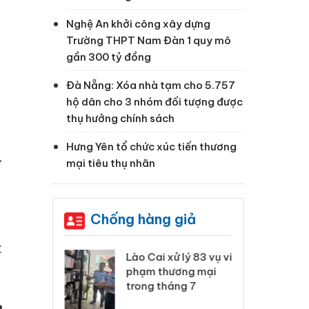
Nghệ An khởi công xây dựng
Trường THPT Nam Đàn 1 quy mô
gần 300 tỷ đồng
Đà Nẵng: Xóa nhà tạm cho 5.757
hộ dân cho 3 nhóm đối tượng được
thụ hưởng chính sách
Hưng Yên tổ chức xúc tiến thương
.
mại tiêu thụ nhãn
Chống hàng giả
c
 Thanh Hóa
Lào Cai xử lý 83 vụ vi
Cô
ại trong vụ
phạm thương mại
tìm
xuất, buôn
trong tháng 7
án
 sào giả
bá
h