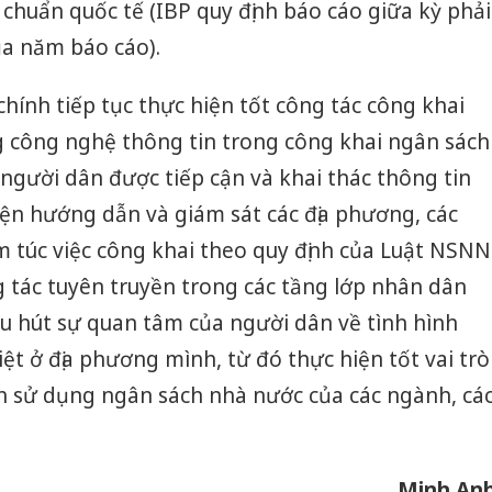
chuẩn quốc tế (IBP quy định báo cáo giữa kỳ phải
ủa năm báo cáo).
 chính tiếp tục thực hiện tốt công tác công khai
công nghệ thông tin trong công khai ngân sách
 người dân được tiếp cận và khai thác thông tin
ện hướng dẫn và giám sát các địa phương, các
 túc việc công khai theo quy định của Luật NSNN
 tác tuyên truyền trong các tầng lớp nhân dân
hu hút sự quan tâm của người dân về tình hình
ệt ở địa phương mình, từ đó thực hiện tốt vai trò
nh sử dụng ngân sách nhà nước của các ngành, cá
Công an
tìm bị h
án sản 
bán yến
Minh An