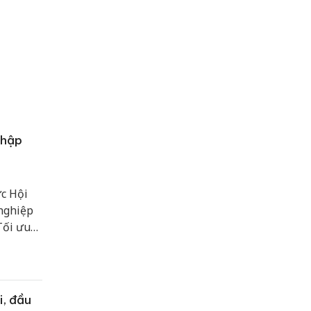
nhập
c Hội
 nghiệp
Tối ưu
ện mục
 quyết
, đầu