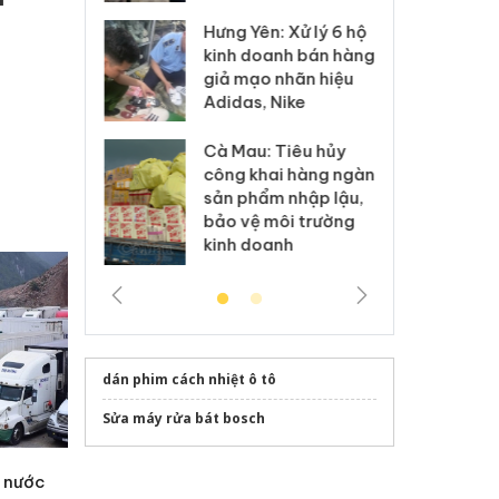
Hưng Yên: Xử lý 6 hộ
óa: Tìm bị
Th
kinh doanh bán hàng
g vụ án buôn
hạ
giả mạo nhãn hiệu
h sữa
bá
Adidas, Nike
 giả
Mo
Cà Mau: Tiêu hủy
g: Đối tượng
An
công khai hàng ngàn
 đường dây
ch
sản phẩm nhập lậu,
 giả tại Phú
bá
bảo vệ môi trường
 đầu thú
Qu
kinh doanh
dán phim cách nhiệt ô tô
Sửa máy rửa bát bosch
à nước