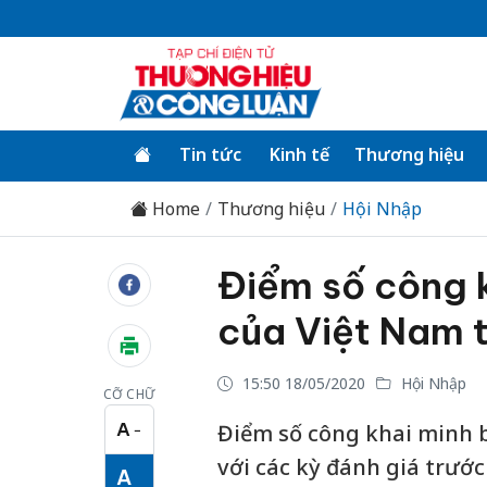
Tin tức
Kinh tế
Thương hiệu
Home
Thương hiệu
Hội Nhập
Điểm số công 
của Việt Nam 
15:50 18/05/2020
Hội Nhập
CỠ CHỮ
A
Điểm số công khai minh 
−
Cỡ chữ nhỏ
với các kỳ đánh giá trước
A