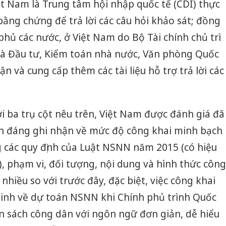
iệt Nam là Trung tâm hội nhập quốc tế (CDI) thực
bằng chứng để trả lời các câu hỏi khảo sát; đồng
phủ các nước, ở Việt Nam do Bộ Tài chính chủ trì
và Đầu tư, Kiểm toán nhà nước, Văn phòng Quốc
ận và cung cấp thêm các tài liệu hỗ trợ trả lời các
 ba trụ cột nêu trên, Việt Nam được đánh giá đã
iến đáng ghi nhận về mức độ công khai minh bạch
g các quy định của Luật NSNN năm 2015 (có hiệu
, phạm vi, đối tượng, nội dung và hình thức công
hiều so với trước đây, đặc biệt, việc công khai
minh về dự toán NSNN khi Chính phủ trình Quốc
n sách công dân với ngôn ngữ đơn giản, dễ hiểu