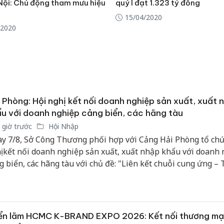
Nội: Chủ động tham mưu hiệu
quý I đạt 1.323 tỷ đồng
15/04/2020
/2020
 Phòng: Hội nghị kết nối doanh nghiệp sản xuất, xuất 
u với doanh nghiệp cảng biển, các hãng tàu
 giờ trước
Hội Nhập
y 7/8, Sở Công Thương phối hợp với Cảng Hải Phòng tổ chứ
ị kết nối doanh nghiệp sản xuất, xuất nhập khẩu với doanh
g biển, các hãng tàu với chủ đề: "Liên kết chuỗi cung ứng – 
istics – Thúc đẩy tăng trưởng hai con số", góp phần thực hi
u tăng trưởng GRDP bình quân từ 13%/năm trở lên theo Nghị
11-NQ/TU.
ển lãm HCMC K-BRAND EXPO 2026: Kết nối thương mại