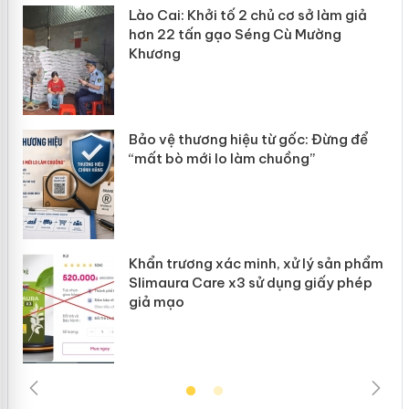
mại
Lào Cai: Khởi tố 2 chủ cơ sở làm giả
hơn 22 tấn gạo Séng Cù Mường
Khương
àng
ản
Bảo vệ thương hiệu từ gốc: Đừng để
“mất bò mới lo làm chuồng”
Khẩn trương xác minh, xử lý sản phẩm
Slimaura Care x3 sử dụng giấy phép
giả mạo