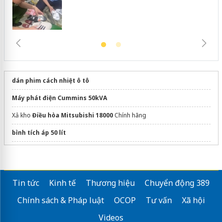
dán phim cách nhiệt ô tô
Máy phát điện Cummins 50kVA
Xả kho
Điều hòa Mitsubishi 18000
Chính hãng
bình tích áp 50 lít
Sửa máy rửa bát bosch
huawei hybrid
Tin tức
Kinh tế
Thương hiệu
Chuyển động 389
Chính sách & Pháp luật
OCOP
Tư vấn
Xã hội
Videos