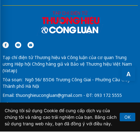
Tạp chí điện tử Thương hiệu và Công luận của cơ quan Trung
ương Hiệp hội Chống hàng giả và Bảo vệ Thương hiệu Việt Nam
(Vatap)
A
Tòa soạn: Ngõ 56/ B5D6 Trương Công Giai - Phường Cầu Giấy -
Thành phố Hà Nội
Email:
thuonghieucongluan@gmail.com
- ĐT: 093 172 5555
Tổng Biên Tập: Vũ Đức Thuận
Chúng tôi sử dụng Cookie để cung cấp dịch vụ của
Giấy phép hoạt động báo chí điện tử số 64/GP-BTTTT do Bộ
chúng tôi và nâng cao trải nghiệm của bạn. Bằng cách
OK
Thông tin và Truyền thông cấp ngày 21/2/2020.
sử dụng trang web này, bạn đã đồng ý với điều này.