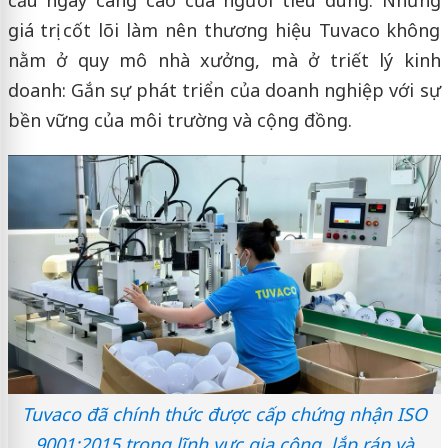
cầu ngày càng cao của người tiêu dùng. Nhưng
giá trị cốt lõi làm nên thương hiệu Tuvaco không
nằm ở quy mô nhà xưởng, mà ở triết lý kinh
doanh: Gắn sự phát triển của doanh nghiệp với sự
bền vững của môi trường và cộng đồng.
Tuvaco đã chính thức được cấp chứng nhận ISO
9001:2015 trong lĩnh vực gia công, lắp ráp và