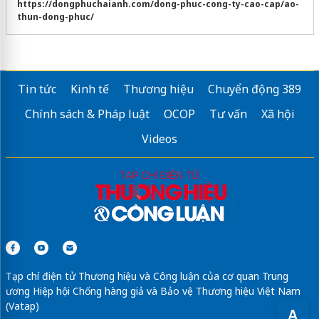
https://dongphuchaianh.com/dong-phuc-cong-ty-cao-cap/ao-
thun-dong-phuc/
Tin tức
Kinh tế
Thương hiệu
Chuyển động 389
Chính sách & Pháp luật
OCOP
Tư vấn
Xã hội
Videos
Tạp chí điện tử Thương hiệu và Công luận của cơ quan Trung
ương Hiệp hội Chống hàng giả và Bảo vệ Thương hiệu Việt Nam
(Vatap)
A