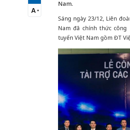
Cỡ chữ vừa
Nam.
A
+
Cỡ chữ lớn
Sáng ngày 23/12, Liên đoà
Nam đã chính thức công b
tuyển Việt Nam gồm ĐT Việ