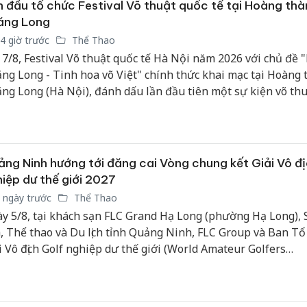
 đầu tổ chức Festival Võ thuật quốc tế tại Hoàng thà
sản phẩ
ăng Long
bảo vệ 
kinh do
4 giờ trước
Thể Thao
 7/8, Festival Võ thuật quốc tế Hà Nội năm 2026 với chủ đề 
Công an
ng Long - Tinh hoa võ Việt" chính thức khai mạc tại Hoàng
tìm bị h
ng Long (Hà Nội), đánh dấu lần đầu tiên một sự kiện võ thu
án sản 
quốc tế được tổ chức tại Di sản Văn hóa thế giới.
bán yến
Thanh H
hại tron
ng Ninh hướng tới đăng cai Vòng chung kết Giải Vô đị
bán bìn
iệp dư thế giới 2027
Moyuum
 ngày trước
Thể Thao
y 5/8, tại khách sạn FLC Grand Hạ Long (phường Hạ Long), 
, Thể thao và Du lịch tỉnh Quảng Ninh, FLC Group và Ban Tổ
i Vô địch Golf nghiệp dư thế giới (World Amateur Golfers
mpionship - WAGC) phối hợp tổ chức Chương trình ký kết 
 nhớ hợp tác (MOU) hướng tới đăng cai Vòng chung kết WA
al năm 2027 tại Quảng Ninh.