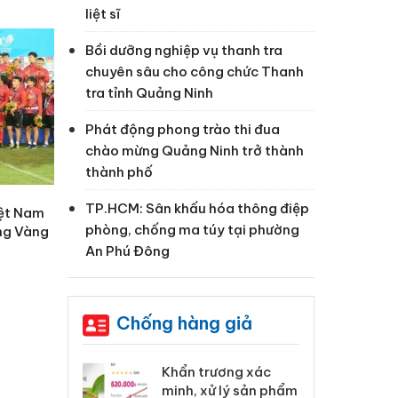
liệt sĩ
Bồi dưỡng nghiệp vụ thanh tra
chuyên sâu cho công chức Thanh
tra tỉnh Quảng Ninh
Phát động phong trào thi đua
chào mừng Quảng Ninh trở thành
thành phố
TP.HCM: Sân khấu hóa thông điệp
iệt Nam
phòng, chống ma túy tại phường
ng Vàng
An Phú Đông
Chống hàng giả
 Tiêu hủy
Khẩn trương xác
Cà
ai hàng ngàn
minh, xử lý sản phẩm
cô