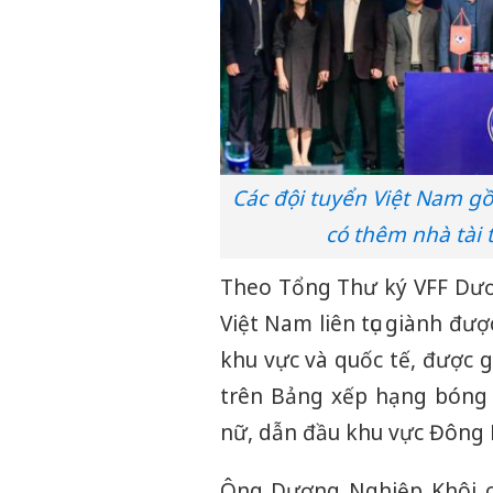
Các đội tuyển Việt Nam g
có thêm nhà tài 
Theo Tổng Thư ký VFF Dươ
Việt Nam liên tục giành đư
khu vực và quốc tế, được g
trên Bảng xếp hạng bóng
nữ, dẫn đầu khu vực Đông
Ông Dương Nghiệp Khôi ch