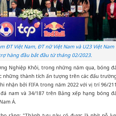
ồm ĐT Việt Nam, ĐT nữ Việt Nam và U23 Việt Nam
trợ hàng đầu bắt đầu từ tháng 02/2023.
ng Nghiệp Khôi, trong những năm qua, bóng đ
ợc những thành tích ấn tượng trên các đấu trườn
hi nhận bởi FIFA trong năm 2022 với vị trí 96/21
 đá nam và 34/187 trên Bảng xếp hạng bóng đ
 Nam Á.
o rằng: "Thành tựu này có được là nhờ nỗ lự