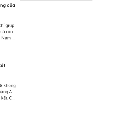
ắng của
hỉ giúp
mà còn
g Nam Á,
m Sang-
ương kim
kết
/8 không
bảng A
kết. Các
rận đấu
tranh