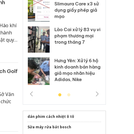
nh
m nhập lậu,
Slimaura Care x3 sử
sả
môi trường
dụng giấy phép giả
bả
anh
mạo
ki
"Hào khí
 Thanh Hóa
Lào Cai xử lý 83 vụ vi
Cô
 thành
ại trong vụ
phạm thương mại
tìm
ật quy
xuất, buôn
trong tháng 7
án
 sào giả
bá
Hưng Yên: Xử lý 6 hộ
óa: Tìm bị
Th
kinh doanh bán hàng
g vụ án buôn
hạ
ch Golf
giả mạo nhãn hiệu
h sữa
bá
Adidas, Nike
 giả
Mo
Sở Văn
 chức
Biên bản
dán phim cách nhiệt ô tô
GC World
Sửa máy rửa bát bosch