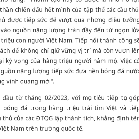
thần chiến đấu hết mình của tập thể các cầu thủ
thủ được tiếp sức để vượt qua những điều tưởn
vào nguồn năng lượng tràn đầy đến từ ngọn lử
riệu con người Việt Nam. Tiếp nối thành công s
ách để không chỉ giữ vững vị trí mà còn vươn lê
i kỳ vọng của hàng triệu người hâm mộ. Việc c
à nguồn năng lượng tiếp sức đưa nền bóng đá nướ
ng vinh quang mới".
đầu từ tháng 02/2023, với mục tiêu tiếp tục gó
bóng đá trong hàng triệu trái tim Việt và tiế
 thủ của các ĐTQG lập thành tích, khẳng định tê
Việt Nam trên trường quốc tế.