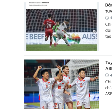
Báo
tuy
4
Chi
đội
tạo
Hàn
sik
vô đ
Tuy
AS
4
Chi
chỉ
ASE
pha
mà 
trực