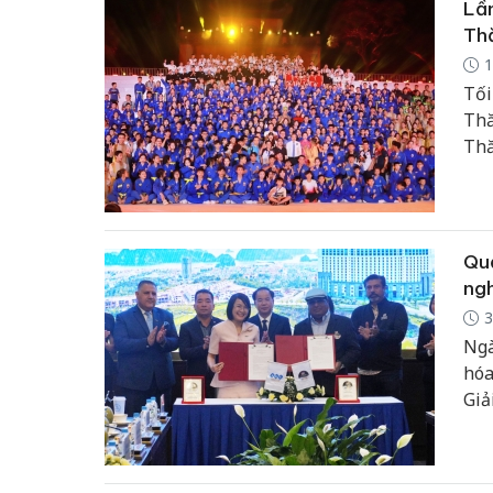
Lần
Th
1
Tối
Thă
Thă
mô 
Quả
ngh
3
Ngà
hóa
Giả
Cha
ghi
Fin