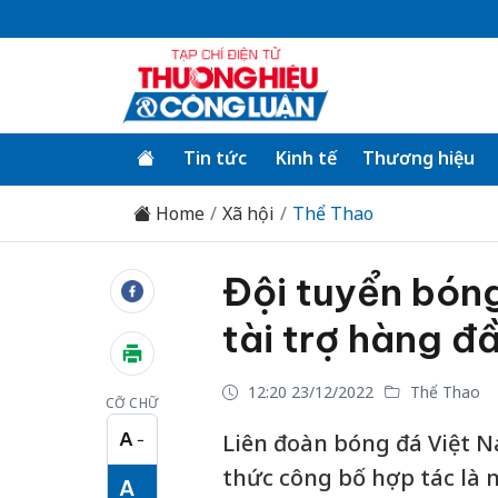
Tin tức
Kinh tế
Thương hiệu
Home
Xã hội
Thể Thao
Đội tuyển bón
tài trợ hàng đ
12:20 23/12/2022
Thể Thao
CỠ CHỮ
A
Liên đoàn bóng đá Việt N
−
Cỡ chữ nhỏ
thức công bố hợp tác là n
A