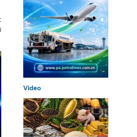
t
i
Video