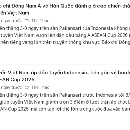
 chí Đông Nam Á và Hàn Quốc đánh giá cao chiến th
ển Việt Nam
 ngày trước
Thể Thao
ến thắng 3-0 ngay trên sân Pakansari của Indonesia không c
 tuyển Việt Nam vươn lên dẫn đầu bảng A ASEAN Cup 2026 
 nên tiếng vang lớn trên truyền thông khu vực. Báo chí Đôn
 Quốc và ngay cả Indonesia đều thừa nhận thầy trò HLV Ki
 đã có màn trình diễn vượt trội, khẳng định vị thế của nhà đ
ịch.
ển Việt Nam áp đảo tuyển Indonesia, tiến gần vé bán 
EAN Cup 2026
 ngày trước
Thể Thao
ến thắng 3-0 ngay trên sân Pakansari trước Indonesia tối 3
 giúp tuyển Việt Nam giành trọn 3 điểm ở lượt trận áp chót 
AN Cup 2026, mà còn tạo lợi thế lớn trong cuộc đua vào bán 
 lập công của Văn Vĩ, Hai Long và Xuân Son phản ánh một t
thầy trò HLV Kim Sang Sik chơi lấn lướt trước đối thủ cạnh 
 tiếp.