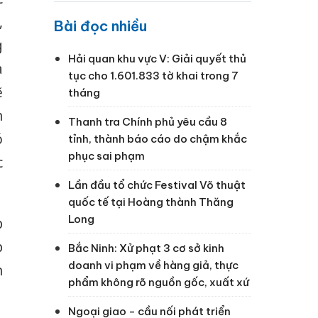
,
Bài đọc nhiều
g
Hải quan khu vực V: Giải quyết thủ
a
tục cho 1.601.833 tờ khai trong 7
ẽ
tháng
n
Thanh tra Chính phủ yêu cầu 8
ó
tỉnh, thành báo cáo do chậm khắc
phục sai phạm
c
Lần đầu tổ chức Festival Võ thuật
quốc tế tại Hoàng thành Thăng
Long
p
p
Bắc Ninh: Xử phạt 3 cơ sở kinh
doanh vi phạm về hàng giả, thực
n
phẩm không rõ nguồn gốc, xuất xứ
Ngoại giao - cầu nối phát triển