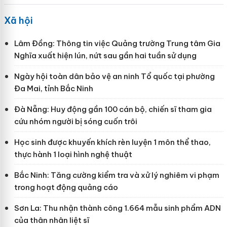
Xã hội
Lâm Đồng: Thông tin việc Quảng trường Trung tâm Gia
Nghĩa xuất hiện lún, nứt sau gần hai tuần sử dụng
Ngày hội toàn dân bảo vệ an ninh Tổ quốc tại phường
Đa Mai, tỉnh Bắc Ninh
Đà Nẵng: Huy động gần 100 cán bộ, chiến sĩ tham gia
cứu nhóm người bị sóng cuốn trôi
Học sinh được khuyến khích rèn luyện 1 môn thể thao,
thực hành 1 loại hình nghệ thuật
Bắc Ninh: Tăng cường kiểm tra và xử lý nghiêm vi phạm
trong hoạt động quảng cáo
Sơn La: Thu nhận thành công 1.664 mẫu sinh phẩm ADN
của thân nhân liệt sĩ