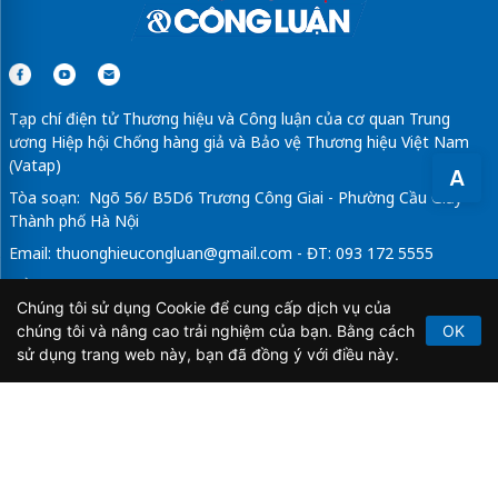
Tạp chí điện tử Thương hiệu và Công luận của cơ quan Trung
ương Hiệp hội Chống hàng giả và Bảo vệ Thương hiệu Việt Nam
(Vatap)
A
Tòa soạn: Ngõ 56/ B5D6 Trương Công Giai - Phường Cầu Giấy -
Thành phố Hà Nội
Email:
thuonghieucongluan@gmail.com
- ĐT: 093 172 5555
Tổng Biên Tập: Vũ Đức Thuận
Chúng tôi sử dụng Cookie để cung cấp dịch vụ của
Giấy phép hoạt động báo chí điện tử số 64/GP-BTTTT do Bộ
chúng tôi và nâng cao trải nghiệm của bạn. Bằng cách
OK
Thông tin và Truyền thông cấp ngày 21/2/2020.
sử dụng trang web này, bạn đã đồng ý với điều này.
Copyright © 2026
TẠP CHÍ THƯƠNG HIỆU & CÔNG
LUẬN
. All Rights Reserved.